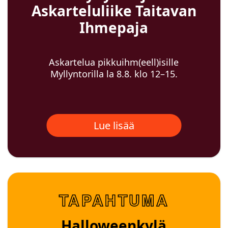
Askarteluliike Taitavan
Ihmepaja
Askartelua pikkuihm(eell)isille
Myllyntorilla la 8.8. klo 12–15.
Lue lisää
TAPAHTUMA
Halloweenkylä