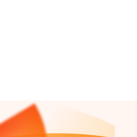
Tyyny -30 €
Yksi koko ja Medium-tunne
30 pv alin hinta: 219 €
Lue lisää