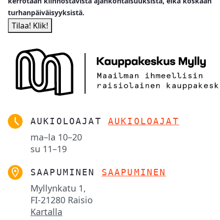
kerrotaan kiinnostavista ajankohtaisuuksista, eikä koskaan
turhanpäiväisyyksistä.
AUKIOLOAJAT
AUKIOLOAJAT
ma–la
10–20
su
11–19
SAAPUMINEN
SAAPUMINEN
Myllynkatu 1,

FI-21280 Raisio
Kartalla