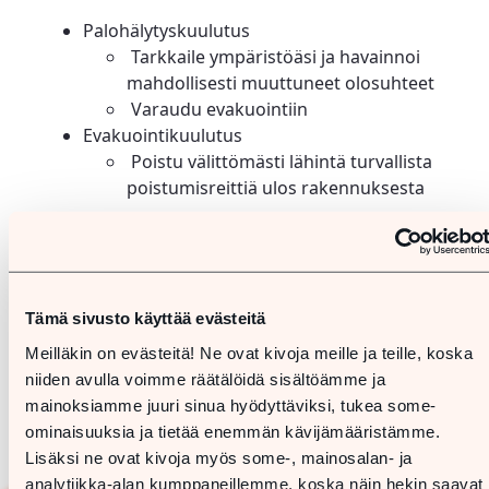
Palohälytyskuulutus
Tarkkaile ympäristöäsi ja havainnoi
mahdollisesti muuttuneet olosuhteet
Varaudu evakuointiin
Evakuointikuulutus
Poistu välittömästi lähintä turvallista
poistumisreittiä ulos rakennuksesta
Tietosuojaselosteet
Tietosuojaselosteemme koskee Kauppakeskus Mylly
Oy:n markkinointirekisteriä ja verkkosivujemme
asiakasrekisteriä.
Lue tietosuojaselosteemme
.
Tämä sivusto käyttää evästeitä
Meilläkin on evästeitä! Ne ovat kivoja meille ja teille, koska
Kameravalvonnan tietosuojaseloste
esta
löydät
niiden avulla voimme räätälöidä sisältöämme ja
tarkemmat tiedot kameravalvonnasta.
mainoksiamme juuri sinua hyödyttäviksi, tukea some-
ominaisuuksia ja tietää enemmän kävijämääristämme.
Lisäksi ne ovat kivoja myös some-, mainosalan- ja
analytiikka-alan kumppaneillemme, koska näin hekin saavat