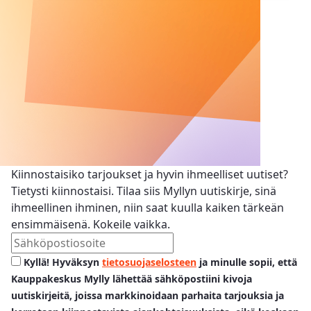
Kiinnostaisiko tarjoukset ja hyvin ihmeelliset uutiset?
Tietysti kiinnostaisi. Tilaa siis Myllyn uutiskirje, sinä
ihmeellinen ihminen, niin saat kuulla kaiken tärkeän
ensimmäisenä. Kokeile vaikka.
Kyllä! Hyväksyn
tietosuojaselosteen
ja minulle sopii, että
Kauppakeskus Mylly lähettää sähköpostiini kivoja
uutiskirjeitä, joissa markkinoidaan parhaita tarjouksia ja