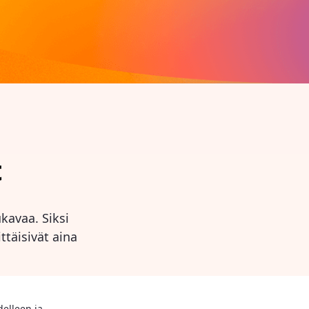
t
kavaa. Siksi
ttäisivät aina
delleen ja