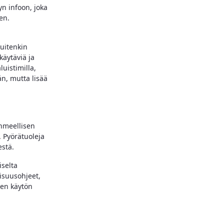
yn infoon, joka
en.
kuitenkin
käytäviä ja
luistimilla,
än, mutta lisää
hmeellisen
. Pyörätuoleja
estä.
iselta
lisuusohjeet,
een käytön