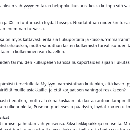
alisen viihtyvyyden takaa helppokulkuisuus, koska kukapa sitä vai
.
n ja XXL:n tuntumasta löydät hissejä. Noudatathan niidenkin turval
ähän enemmän turvassa.
sä on myös kattavasti erilaisia liukuportaita ja -tasoja. Ymmärrämm
ekstrahauskaa, mutta vahdithan lasten kulkemista turvallisuuden t
taan ja kulkeminen vain kävellen.
aiden tai muiden kulkupelien kanssa liukuportaiden sijaan liukutaso
pimästi tervetulleita Myllyyn. Varmistathan kuitenkin, että kaveri p
iriöitä muille asiakkaille, ja että korjaat sen vahingot roskikseen?
sti tiedätkin, mutta älä ikinä koskaan jätä koiraa autoon lämpimillä
n ulkopuolelta, Prisman puoleisesta päädystä, löydät koirien ulko
aikat
 ihmiset ja heidän viihtymisensä. Siksi leikkipaikkoja on useita. Mu
et ovat huoltajan vastuulla myös leikkipaikoilla, eikä heitä sovi turva