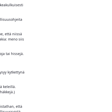
keakulkuisesti
lisuusohjeita
e, että niissä
akia: meno siis
ja tai hissejä.
ysyy kytkettynä
 keleillä.
häkkejä.)
istathan, että
llisuussyistä