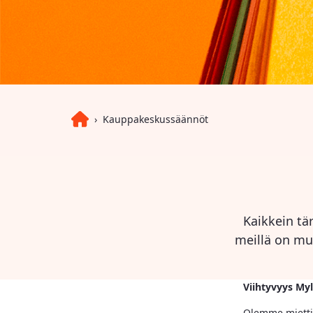
Kauppakeskussäännöt
Kaikkein tä
meillä on muu
Viihtyvyys Myl
Olemme miettin