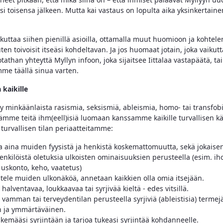
i toisensa jälkeen. Mutta kai vastaus on lopulta aika yksinkertainen
ikuttaa siihen pienillä asioilla, ottamalla muut huomioon ja kohtele
uten toivoisit itseäsi kohdeltavan. Ja jos huomaat jotain, joka vaikut
otathan yhteyttä Myllyn infoon, joka sijaitsee Iittalaa vastapäätä, t
me täällä sinua varten.
 kaikille
sy minkäänlaista rasismia, seksismiä, ableismia, homo- tai transfob
dämme teitä ihm(eell)isiä luomaan kanssamme kaikille turvallisen k
turvallisen tilan periaatteitamme:
a aina muiden fyysistä ja henkistä koskemattomuutta, sekä jokaise
enkilöistä oletuksia ulkoisten ominaisuuksien perusteella (esim. iho
 uskonto, keho, vaatetus)
stele muiden ulkonäköä, annetaan kaikkien olla omia itsejään.
 halventavaa, loukkaavaa tai syrjivää kieltä - edes vitsillä.
 vamman tai terveydentilan perusteella syrjiviä (ableistisia) termej
n ja ymmärtäväinen.
kemääsi syrjintään ja tarjoa tukeasi syrjintää kohdanneelle.