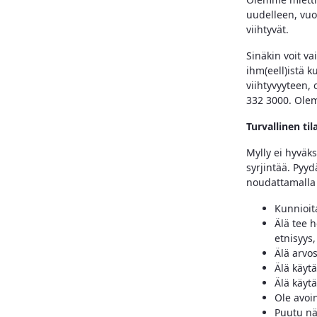
uudelleen, vuos
viihtyvät.
Sinäkin voit va
ihm(eell)istä k
viihtyvyyteen, 
332 3000. Olem
Turvallinen tila
Mylly ei hyväk
syrjintää. Pyy
noudattamalla 
Kunnioit
Älä tee h
etnisyys,
Älä arvo
Älä käytä
Älä käytä
Ole avoi
Puutu nä