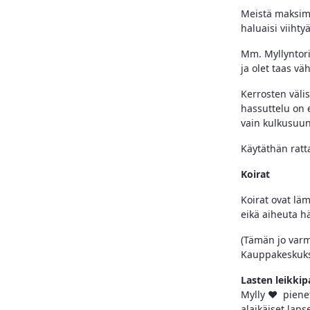
Meistä maksima
haluaisi viihtyä
Mm. Myllyntori
ja olet taas v
Kerrosten välis
hassuttelu on 
vain kulkusuun
Käytäthän ratt
Koirat
Koirat ovat läm
eikä aiheuta hä
(Tämän jo varma
Kauppakeskukse
Lasten leikkip
Mylly ❤️ pienet
alaikäiset laps