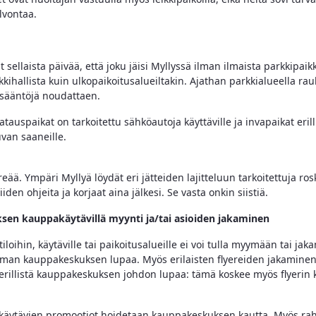
lvontaa.
ut sellaista päivää, että joku jäisi Myllyssä ilman ilmaista parkkipaik
kkihallista kuin ulkopaikoitusalueiltakin. Ajathan parkkialueella rauh
nesääntöjä noudattaen.
tauspaikat on tarkoitettu sähköautoja käyttäville ja invapaikat eril
uvan saaneille.
eää. Ympäri Myllyä löydät eri jätteiden lajitteluun tarkoitettuja rosk
den ohjeita ja korjaat aina jälkesi. Se vasta onkin siistiä.
en kauppakäytävillä myynti ja/tai asioiden jakaminen
 tiloihin, käytäville tai paikoitusalueille ei voi tulla myymään tai ja
 ilman kauppakeskuksen lupaa. Myös erilaisten flyereiden jakamine
n erillistä kauppakeskuksen johdon lupaa: tämä koskee myös flyerin 
käytävien promootiot hoidetaan kauppakeskuksen kautta. Myös ra