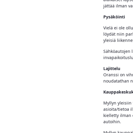
jättää ilman va
Pysäköinti
Vielä ei ole oll
löydät niin par
yleisiä liiken
Sähköautojen la
invapaikoitusl
Lajittelu
Oranssi on vihr
noudatathan nii
Kauppakeskuks
Myllyn yleisiin
asioita/tietoa
kielletty ilma
autoihin.
Myllyn kauppa