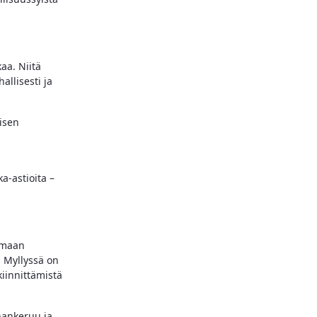
kaa. Niitä
allisesti ja
lisen
a-astioita –
kamaan
n Myllyssä on
kiinnittämistä
hankeruu ja