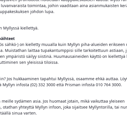
t luvanvaraista toimintaa, joihin vaaditaan aina asianmukaisten ke
auppakeskuksen johdon lupa.
 Myllyssä kiellettyä.
päihteet
ös sähkö-) on kielletty muualla kuin Myllyn piha-alueiden erikseen 
a. Muistathan laittaa tupakantumppisi sille tarkoitettuun astiaan, j
en ympäristö säilyy siistinä. Huumausaineiden käyttö on kiellettyä
uttiminen sen yleisissä tiloissa.
ain? Jos hukkaaminen tapahtui Myllyssä, osaamme ehkä auttaa. Löyt
ä Myllyn infosta (02) 332 3000 että Prisman infosta 010 764 3000.
n meille sydämen asia. Jos huomaat jotain, mikä vaikuttaa yleiseen
, otathan yhteyttä Myllyn infoon, joka sijaitsee Myllyntorilla, tai 
äällä sinua varten.