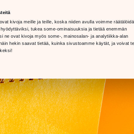
ma–la
10–20
teitä
LANGUAGE
su
11–19
ovat kivoja meille ja teille, koska niiden avulla voimme räätälöi
 hyödyttäviksi, tukea some-ominaisuuksia ja tietää enemmän
TOLAT
LAHJAKORTTI
i ne ovat kivoja myös some-, mainosalan- ja analytiikka-alan
in hekin saavat tietää, kuinka sivustoamme käytät, ja voivat te
KAUPPAKESKUS
keksi!