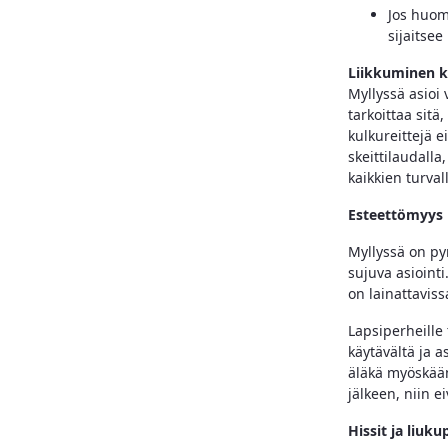
Jos huoma
sijaitse
Liikkuminen 
Myllyssä asioi 
tarkoittaa sitä
kulkureittejä e
skeittilaudalla
kaikkien turval
Esteettömyys
Myllyssä on py
sujuva asiointi
on lainattavis
Lapsiperheille 
käytävältä ja a
äläkä myöskään 
jälkeen, niin e
Hissit ja liuk