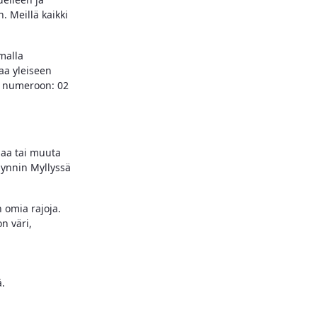
. Meillä kaikki
malla
taa yleiseen
ai numeroon: 02
iaa tai muuta
äynnin Myllyssä
n omia rajoja.
n väri,
ä.