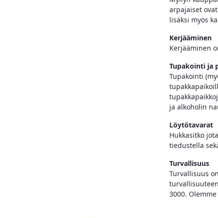
arpajaiset ova
lisäksi myös k
Kerjääminen
Kerjääminen on
Tupakointi ja 
Tupakointi (my
tupakkapaikoill
tupakkapaikkoj
ja alkoholin na
Löytötavarat
Hukkasitko jot
tiedustella sek
Turvallisuus
Turvallisuus o
turvallisuuteen
3000. Olemme t