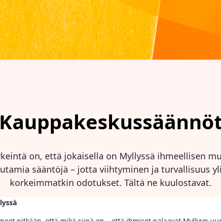
Kauppakeskussäännö
rkeintä on, että jokaisella on Myllyssä ihmeellisen mu
tamia sääntöjä – jotta viihtyminen ja turvallisuus yli
korkeimmatkin odotukset. Tältä ne kuulostavat.
lyssä
eet pitkään, että mikä siinä on – että ihmiset palaavat Myllyyn uu