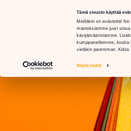
Tämä sivusto käyttää eväs
LIIKKEET
Meilläkin on evästeitä! Ne 
JA
TARJOUKSET
mainoksiamme juuri sinua
PALVELUT
JA
RAVIN
kävijämääristämme. Lisäks
UUTUUDET
kumppaneillemme, koska nä
vieläkin paremman. Kiitos 
Näytä tiedot