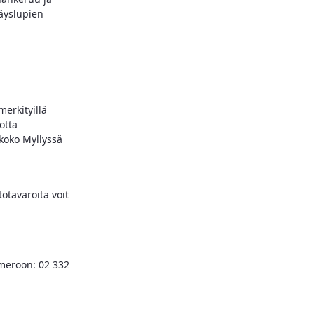
räyslupien
merkityillä
otta
 koko Myllyssä
ötavaroita voit
numeroon: 02 332