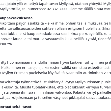
at jotain yllä esitettyä tapahtuvan Myllyssä, otathan yhteyttä Myll
e Myllyntorilla, tai numeroon: 02 332 3000. Olemme täällä sinua vart
kauppakeskuksessa
viikoittain paljon asiakkaita – eikä ihme, onhan täällä mukavaa. Se 
, että turvallisuusasioiden suhteen ollaan erityisen huolellisia. Siksi 
i saa tukkia, eikä kauppakeskuksessa saa liikkua polkupyörällä, rulla
, hoover-laudalla tai muulla vastaavalla kulkupelillä. Tylsää, tiedetä
lisuutta.
ritty huomioimaan mahdollisimman hyvin kaikkien viihtyminen ja i
. Kulkeminen eri tasojen ja kerrosten välillä onnistuu esteettömästi
sa Myllyn Prisman puoleiselta käytävältä Naantalin Aurinkoisen vier
tarkoitettuja työnnettäviä istuinkärryjä löytyy Myllyn Prisman puole
siakasovilta. Muista tuplatarkistaa, että olet lukenut kärryjen turval
jätä pieniä ihmisiä niihin ilman valvontaa. Palauta kärryt paikoill
ivät jää kuljeksimaan ja toisetkin väsyneet pikkujalat saavat taukoa..
uportaat sekä -tasot