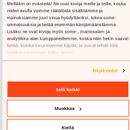
Meilläkin on evästeitä! Ne ovat kivoja meille ja teille, koska
niiden avulla voimme räätälöidä sisältöämme ja
mainoksiamme juuri sinua hyödyttäviksi, tukea some-
ominaisuuksia ja tietää enemmän kävijämääristämme.
Lisäksi ne ovat kivoja myös some-, mainosalan- ja
analytiikka-alan kumppaneillemme, koska näin hekin saavat
tietää, kuinka sivustoamme käytät, ja voivat tehdä siitä
vieläkin paremman. Kiitos keksi!
Näytä tiedot
%
27.7.-16.8.
Salli kaikki
CUBUS
Soft Active-tuotteet -25%
Muokkaa
Norm.hinnasta
Kiellä