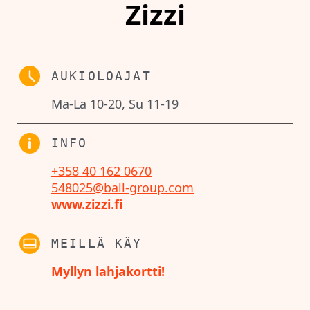
Zizzi
AUKIOLOAJAT
Ma-La 10-20, Su 11-19
INFO
+358 40 162 0670
548025@ball-group.com
www.zizzi.fi
MEILLÄ KÄY
Myllyn lahjakortti!