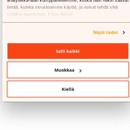
analytiikka-alan kumppaneillemme, koska näin hekin saavat
tietää, kuinka sivustoamme käytät, ja voivat tehdä siitä
vieläkin paremman. Kiitos keksi!
Näytä tiedot
Salli kaikki
Muokkaa
Kiellä
%
25.7.-9.8.