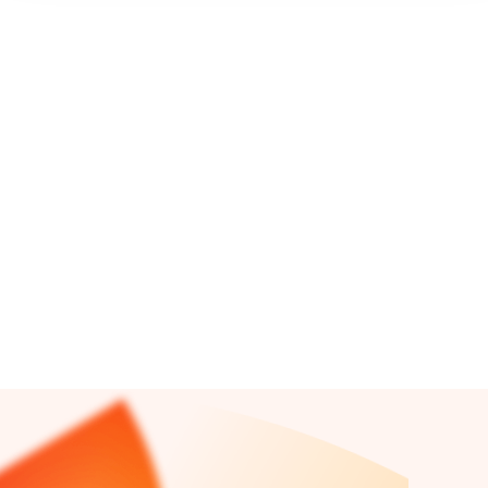
ZIZZI
T-PAIDAT 2 KPL
34,99€
ovh. 21,99/kpl
Lue lisää