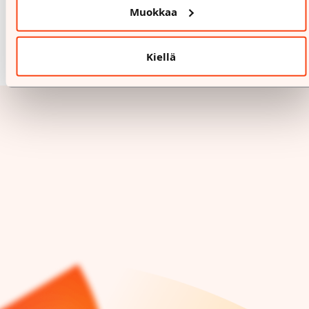
Muokkaa
Kiellä