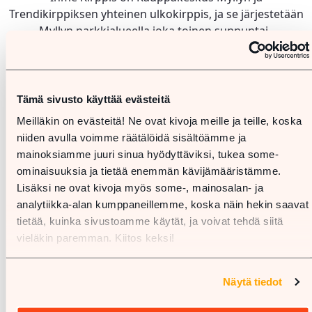
Trendikirppiksen yhteinen ulkokirppis, ja se järjestetään
Myllyn parkkialueella joka toinen sunnuntai.
Tapahtuman sijainti:
​Kauppakeskus Mylly,
länsipäädyn ulkoparkkialue. Sateen sattuessa
parkkihallin 2. kerros.
Myyntipaikat ovat avoinna kaikille, yhden
Tämä sivusto käyttää evästeitä
parkkiruudun kokoisen paikan maksu on 15€. Varaa
Meilläkin on evästeitä! Ne ovat kivoja meille ja teille, koska
oma myyntipaikkasi:
kaarinantrendikirppis.fi
niiden avulla voimme räätälöidä sisältöämme ja
mainoksiamme juuri sinua hyödyttäviksi, tukea some-
Tulehan ihmettelemään! <3
ominaisuuksia ja tietää enemmän kävijämääristämme.
Lisäksi ne ovat kivoja myös some-, mainosalan- ja
analytiikka-alan kumppaneillemme, koska näin hekin saavat
Kirppispäivät:
tietää, kuinka sivustoamme käytät, ja voivat tehdä siitä
Su 1.6. klo 11–15​
vieläkin paremman. Kiitos keksi!
Su 15.6. klo 11–15​
Su 29.6. klo 11–15​
Näytä tiedot
Su 13.7. klo 11–15​
Su 27.7. klo 11–15​