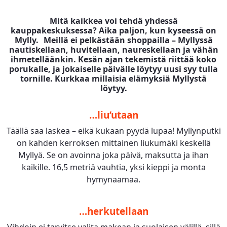
Mitä kaikkea voi tehdä yhdessä
kauppakeskuksessa? Aika paljon, kun kyseessä on
Mylly. Meillä ei pelkästään shoppailla – Myllyssä
nautiskellaan, huvitellaan, naureskellaan ja vähän
ihmetelläänkin. Kesän ajan tekemistä riittää koko
porukalle, ja jokaiselle päivälle löytyy uusi syy tulla
tornille. Kurkkaa millaisia elämyksiä Myllystä
löytyy.
…liu’utaan
Täällä saa laskea – eikä kukaan pyydä lupaa! Myllynputki
on kahden kerroksen mittainen liukumäki keskellä
Myllyä. Se on avoinna joka päivä, maksutta ja ihan
kaikille. 16,5 metriä vauhtia, yksi kieppi ja monta
hymynaamaa.
…herkutellaan