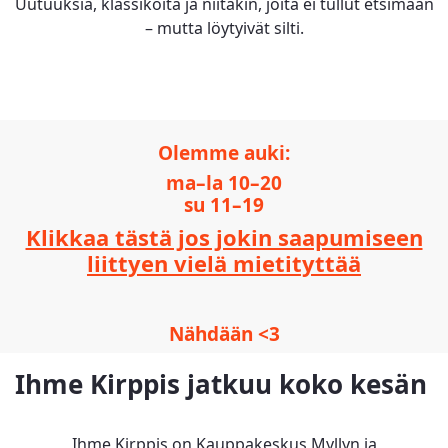
Uutuuksia, klassikoita ja niitäkin, joita ei tullut etsimään
– mutta löytyivät silti.
Olemme auki:
ma–la 10–20
su 11–19
Klikkaa tästä jos jokin saapumiseen
liittyen vielä mietityttää
Nähdään <3
Ihme Kirppis jatkuu koko kesän
Ihme Kirppis on Kauppakeskus Myllyn ja