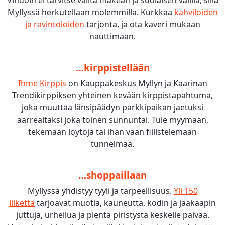
Vihdoin ei tarvitse valita makean ja suolaisen välillä, sillä
Myllyssä herkutellaan molemmilla. Kurkkaa
kahviloiden
ja ravintoloiden
tarjonta, ja ota kaveri mukaan
nauttimaan.
…kirppistellään
Ihme Kirppis
on Kauppakeskus Myllyn ja Kaarinan
Trendikirppiksen yhteinen kevään kirppistapahtuma,
joka muuttaa länsipäädyn parkkipaikan jaetuksi
aarreaitaksi joka toinen sunnuntai. Tule myymään,
tekemään löytöjä tai ihan vaan fiilistelemään
tunnelmaa.
…shoppaillaan
Myllyssä yhdistyy tyyli ja tarpeellisuus.
Yli 150
liikettä
tarjoavat muotia, kauneutta, kodin ja jääkaapin
juttuja, urheilua ja pientä piristystä keskelle päivää.