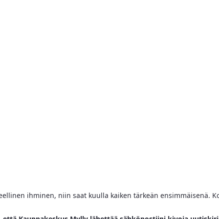
ihmeellinen ihminen, niin saat kuulla kaiken tärkeän ensimmäisenä. Ko
, että Kauppakeskus Mylly lähettää sähköpostiini kivoja uutiskirj