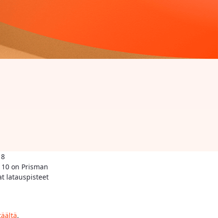
18
a 10 on Prisman
at latauspisteet
täältä
.