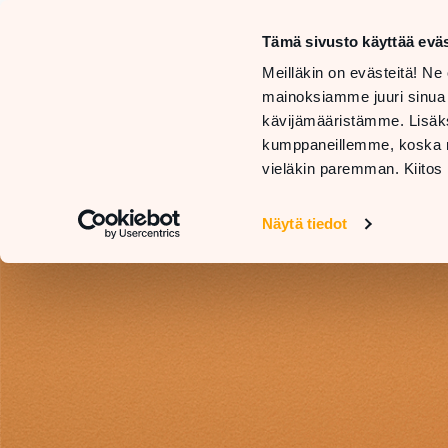
Tämä sivusto käyttää eväs
LIIKKEET
Meilläkin on evästeitä! Ne 
JA
TARJOUKSET
mainoksiamme juuri sinua
PALVELUT
JA
RAVIN
kävijämääristämme. Lisäks
UUTUUDET
kumppaneillemme, koska nä
vieläkin paremman. Kiitos 
Näytä tiedot