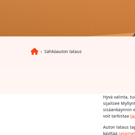
Sähköauton lataus
Hyvä valinta, t
sijaitsee Mylly
sisäänkäynnin ed
voit tarkistaa
tä
Auton lataus ta
käyttää
selaime