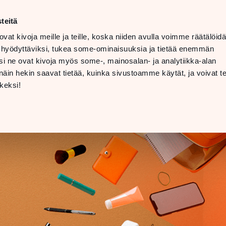
ma–la
10–20
teitä
LANGUAGE
su
11–19
ovat kivoja meille ja teille, koska niiden avulla voimme räätälöi
 hyödyttäviksi, tukea some-ominaisuuksia ja tietää enemmän
TOLAT
LAHJAKORTTI
i ne ovat kivoja myös some-, mainosalan- ja analytiikka-alan
in hekin saavat tietää, kuinka sivustoamme käytät, ja voivat te
SÄHKÖAUTON L
keksi!