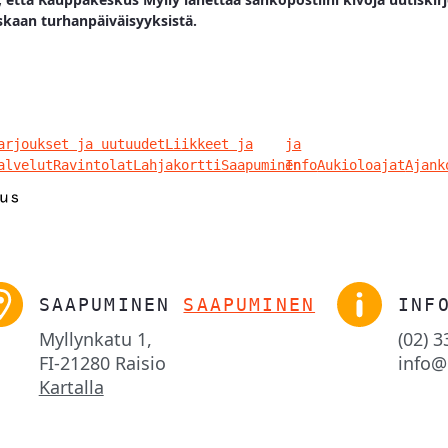
skaan turhanpäiväisyyksistä.
arjoukset ja uutuudet
Liikkeet ja
ja
alvelut
Ravintolat
Lahjakortti
Saapuminen
Info
Aukioloajat
Ajank
SAAPUMINEN
SAAPUMINEN
INF
Myllynkatu 1,

(02) 
FI-21280 Raisio
info@
Kartalla