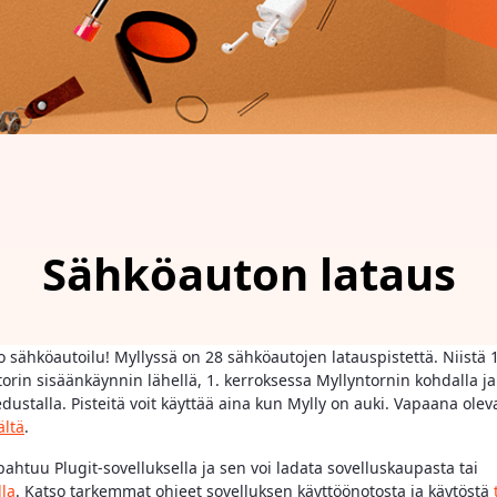
Sähköauton lataus
uo sähköautoilu! Myllyssä on 28 sähköautojen latauspistettä. Niistä 
ntorin sisäänkäynnin lähellä, 1. kerroksessa Myllyntornin kohdalla j
ustalla. Pisteitä voit käyttää aina kun Mylly on auki. Vapaana olev
ältä
.
pahtuu Plugit-sovelluksella ja sen voi ladata sovelluskaupasta tai
lla
. Katso tarkemmat ohjeet sovelluksen käyttöönotosta ja käytöstä