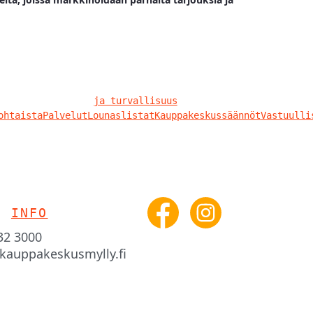
ja turvallisuus
ohtaista
Palvelut
Lounaslistat
Kauppakeskussäännöt
Vastuulli
O
INFO
332 3000
kauppakeskusmylly.fi