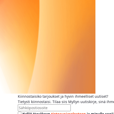
Kiinnostaisiko tarjoukset ja hyvin ihmeelliset uutiset?
Tietysti kiinnostaisi. Tilaa siis Myllyn uutiskirje, sinä 
Kyllä! Hyväksyn
tietosuojaselosteen
ja minulle sopii