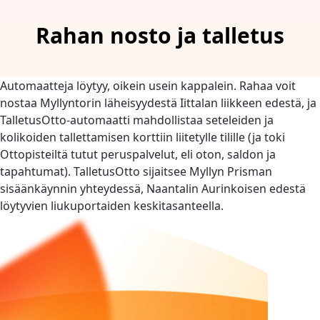
Rahan nosto ja talletus
Automaatteja löytyy, oikein usein kappalein. Rahaa voit
nostaa Myllyntorin läheisyydestä Iittalan liikkeen edestä, ja
TalletusOtto-automaatti mahdollistaa seteleiden ja
kolikoiden tallettamisen korttiin liitetylle tilille (ja toki
Ottopisteiltä tutut peruspalvelut, eli oton, saldon ja
tapahtumat). TalletusOtto sijaitsee Myllyn Prisman
sisäänkäynnin yhteydessä, Naantalin Aurinkoisen edestä
löytyvien liukuportaiden keskitasanteella.