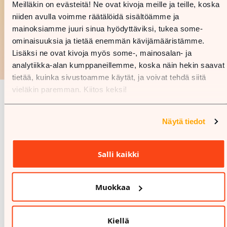
Meilläkin on evästeitä! Ne ovat kivoja meille ja teille, koska
niiden avulla voimme räätälöidä sisältöämme ja
mainoksiamme juuri sinua hyödyttäviksi, tukea some-
ominaisuuksia ja tietää enemmän kävijämääristämme.
Lisäksi ne ovat kivoja myös some-, mainosalan- ja
analytiikka-alan kumppaneillemme, koska näin hekin saavat
tietää, kuinka sivustoamme käytät, ja voivat tehdä siitä
Kiinnostaisiko tarjoukset ja hyvin ihmeelliset uutiset?
vieläkin paremman. Kiitos keksi!
Tietysti kiinnostaisi. Tilaa siis Myllyn uutiskirje, sinä
ihmeellinen ihminen, niin saat kuulla kaiken tärkeän
ensimmäisenä. Kokeile vaikka.
Näytä tiedot
Kyllä! Hyväksyn
tietosuojaselosteen
ja minulle sopii, että
Salli kaikki
Kauppakeskus Mylly lähettää sähköpostiini kivoja
uutiskirjeitä, joissa markkinoidaan parhaita tarjouksia ja
kerrotaan kiinnostavista ajankohtaisuuksista, eikä koskaan
Muokkaa
turhanpäiväisyyksistä.
Kiellä