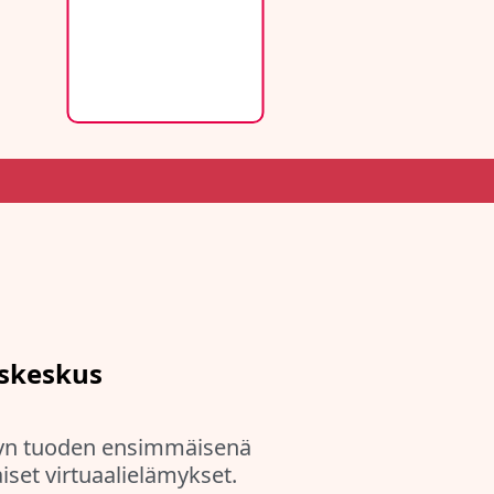
skeskus
yn tuoden ensimmäisenä
set virtuaalielämykset.