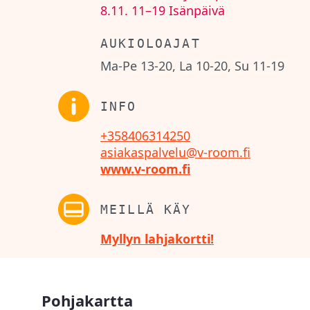
8.11.
11–19
Isänpäivä
AUKIOLOAJAT
Ma-Pe 13-20, La 10-20, Su 11-19
INFO
+358406314250
asiakaspalvelu@v-room.fi
www.v-room.fi
MEILLÄ KÄY
Myllyn lahjakortti!
Pohjakartta