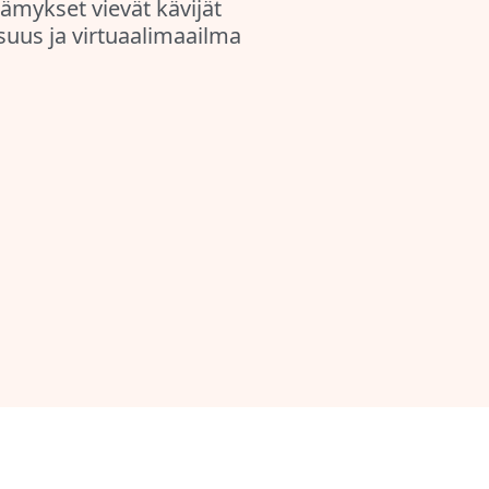
ämykset vievät kävijät
isuus ja virtuaalimaailma