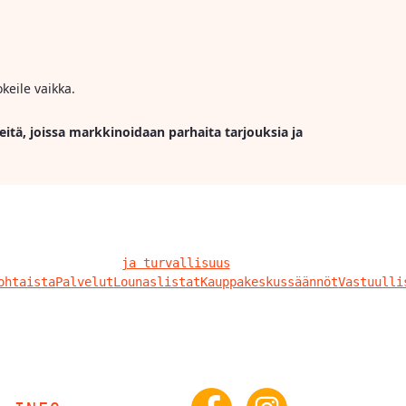
keile vaikka.
eitä, joissa markkinoidaan parhaita tarjouksia ja
ja turvallisuus
ohtaista
Palvelut
Lounaslistat
Kauppakeskussäännöt
Vastuulli