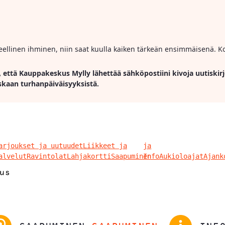
ihmeellinen ihminen, niin saat kuulla kaiken tärkeän ensimmäisenä. Ko
, että Kauppakeskus Mylly lähettää sähköpostiini kivoja uutiskirj
skaan turhanpäiväisyyksistä.
arjoukset ja uutuudet
Liikkeet ja
ja
alvelut
Ravintolat
Lahjakortti
Saapuminen
Info
Aukioloajat
Ajank