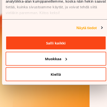
analytiikka-alan kumppaneillemme, koska näin hekin saavat
tietää, kuinka sivustoamme käytät, ja voivat tehdä siitä
vieläkin paremman. Kiitos keksi!
Näytä tiedot
Salli kaikki
Muokkaa
Kiellä