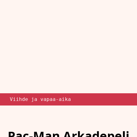
Viihde ja vapaa-aika
Pac-Man Arkadepeli