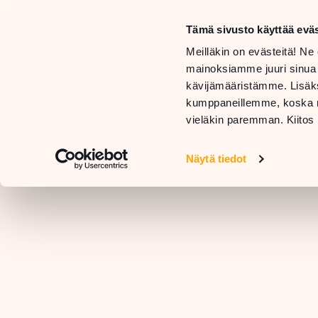
Tämä sivusto käyttää eväs
LIIKKEET
Meilläkin on evästeitä! Ne 
JA
TARJOUKSET
mainoksiamme juuri sinua
PALVELUT
JA
RAVIN
kävijämääristämme. Lisäks
UUTUUDET
kumppaneillemme, koska nä
vieläkin paremman. Kiitos 
Näytä tiedot