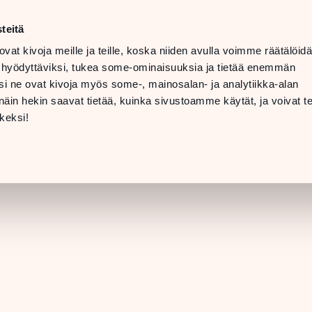
ma–la
10–20
teitä
LANGUAGE
su
11–19
ovat kivoja meille ja teille, koska niiden avulla voimme räätälöi
 hyödyttäviksi, tukea some-ominaisuuksia ja tietää enemmän
TOLAT
LAHJAKORTTI
i ne ovat kivoja myös some-, mainosalan- ja analytiikka-alan
in hekin saavat tietää, kuinka sivustoamme käytät, ja voivat te
LIIKKEEN TIEDO
keksi!