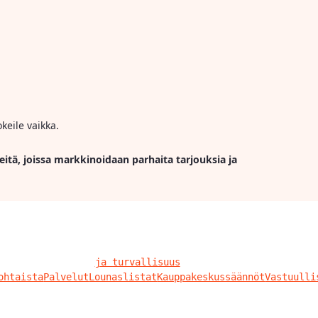
keile vaikka.
eitä, joissa markkinoidaan parhaita tarjouksia ja
ja turvallisuus
ohtaista
Palvelut
Lounaslistat
Kauppakeskussäännöt
Vastuulli