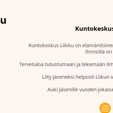
ku
Kuntokeskus
Kuntokeskus Liikku on elämäniloinen
ihmisillä on 
Tervetuloa tutustumaan ja tekemään ilma
Liity jäseneksi helposti Liikun 