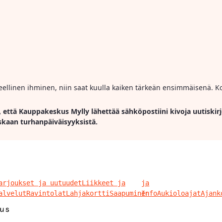
ihmeellinen ihminen, niin saat kuulla kaiken tärkeän ensimmäisenä. Ko
, että Kauppakeskus Mylly lähettää sähköpostiini kivoja uutiskirj
skaan turhanpäiväisyyksistä.
arjoukset ja uutuudet
Liikkeet ja
ja
alvelut
Ravintolat
Lahjakortti
Saapuminen
Info
Aukioloajat
Ajank