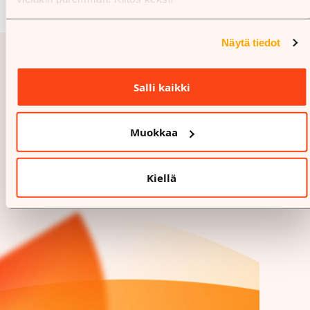
Näytä tiedot
Salli kaikki
Muokkaa
Kiellä