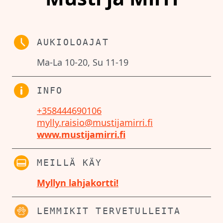
AUKIOLOAJAT
Ma-La 10-20, Su 11-19
INFO
+358444690106
mylly.raisio@mustijamirri.fi
www.mustijamirri.fi
MEILLÄ KÄY
Myllyn lahjakortti!
LEMMIKIT TERVETULLEITA