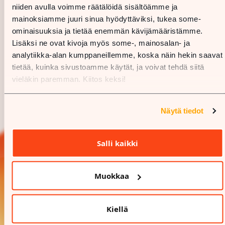
niiden avulla voimme räätälöidä sisältöämme ja
mainoksiamme juuri sinua hyödyttäviksi, tukea some-
ominaisuuksia ja tietää enemmän kävijämääristämme.
Lisäksi ne ovat kivoja myös some-, mainosalan- ja
analytiikka-alan kumppaneillemme, koska näin hekin saavat
tietää, kuinka sivustoamme käytät, ja voivat tehdä siitä
vieläkin paremman. Kiitos keksi!
Näytä tiedot
Salli kaikki
Muokkaa
Kiellä