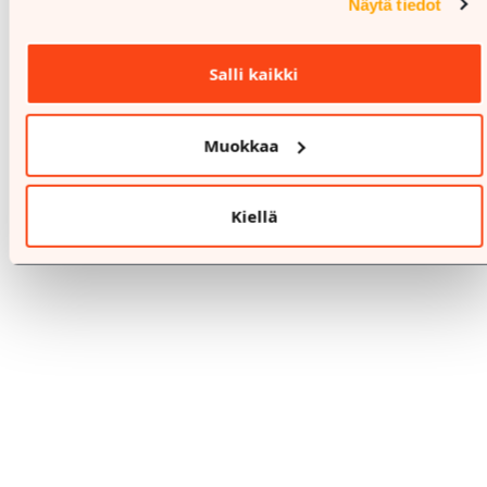
Näytä tiedot
Salli kaikki
Muokkaa
%
6.8.-6.8.
Kiellä
HALTI
LÖYTÖTORSTAI!
-50%
Lisäalennus löytöpisteen tuotteista
Lue lisää