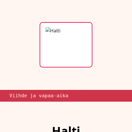
Viihde ja vapaa-aika
Halti