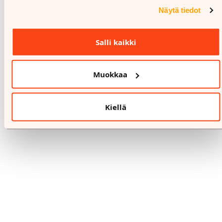
Näytä tiedot
Salli kaikki
Muokkaa
Kiellä
%
1.8.-31.8.
FONUM
Näytönsuojat asennettuna
9,99-49,99 €