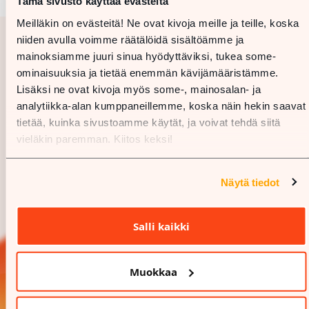
Tämä sivusto käyttää evästeitä
Meilläkin on evästeitä! Ne ovat kivoja meille ja teille, koska
niiden avulla voimme räätälöidä sisältöämme ja
mainoksiamme juuri sinua hyödyttäviksi, tukea some-
ominaisuuksia ja tietää enemmän kävijämääristämme.
Lisäksi ne ovat kivoja myös some-, mainosalan- ja
analytiikka-alan kumppaneillemme, koska näin hekin saavat
tietää, kuinka sivustoamme käytät, ja voivat tehdä siitä
vieläkin paremman. Kiitos keksi!
Näytä tiedot
Salli kaikki
Muokkaa