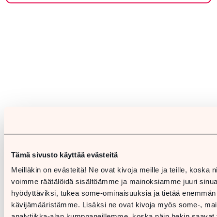
Tämä sivusto käyttää evästeitä
Meilläkin on evästeitä! Ne ovat kivoja meille ja teille, koska n
voimme räätälöidä sisältöämme ja mainoksiamme juuri sinu
hyödyttäviksi, tukea some-ominaisuuksia ja tietää enemmän
kävijämääristämme. Lisäksi ne ovat kivoja myös some-, mai
analytiikka-alan kumppaneillemme, koska näin hekin saavat t