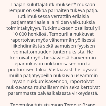
Laajan kuluttajatutkimuksen* mukaan
Tempur on selkää parhaiten tukeva patja.
Tutkimuksessa verrattiin erilaisia
patjamateriaaleja ja niiden vaikutuksia
toimintakykyyn. Tutkimukseen osallistui yli
10 000 henkilöä. Tempurilla nukkuvat
raportoivat myös vähemmän yöllisestä
liikehdinnästä sekä aamuisen fyysisen
voimattomuuden tuntemuksista. He
kertoivat myös heräävänsä harvemmin
epämukavan nukkumisasennon tai
puutumisen takia. Vastaavasti he löysivät
muilla patjatyypeillä nukkuvia useammin
hyvän nukkumisasennon, raportoivat
nukkuvansa rauhallisemmin sekä kertoivat
paremmasta päiväaikaisesta virkeydestä.
Tervetuloa tutustumaan Tempur Brand