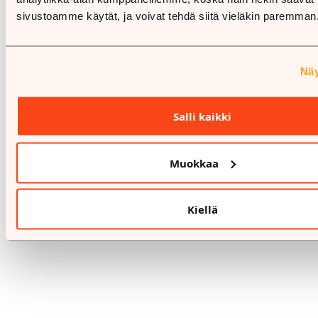
sivustoamme käytät, ja voivat tehdä siitä vieläkin paremman.
Näy
Salli kaikki
%
30.9.-30.9.
Muokkaa
TEMPUR BRAND STORE
TEMPUR® Comfort SmartCool
Kiellä
Tyyny -30 €
Yksi koko ja Medium-tunne
30 pv alin hinta: 219 €