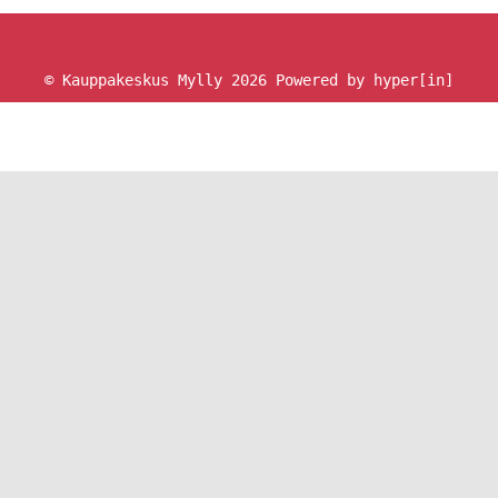
© Kauppakeskus Mylly 2026
Powered by hyper[in]