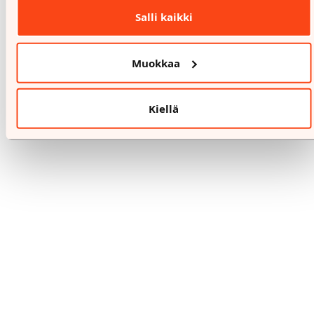
Salli kaikki
Muokkaa
!
8.8.-8.8.
Kiellä
IITTALA
MUUMIN PÄIVÄ 2026
Odotus on ohi!
Lue lisää