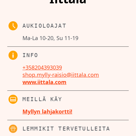
AUKIOLOAJAT
Ma-La 10-20, Su 11-19
INFO
+358204393039
shop.mylly-raisio@iittala.com
www.iittala.com
MEILLÄ KÄY
Myllyn lahjakortti!
LEMMIKIT TERVETULLEITA