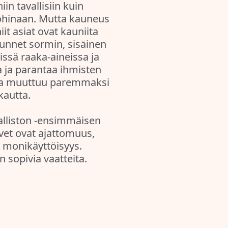
iin tavallisiin kuin
n tohinaan. Mutta kauneus
it asiat ovat kauniita
tunnet sormin, sisäinen
issä raaka-aineissa ja
 ja parantaa ihmisten
lma muuttuu paremmaksi
kautta.
lliston -ensimmäisen
vet ovat ajattomuus,
ä monikäyttöisyys.
n sopivia vaatteita.