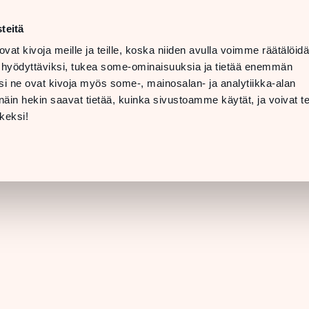
ma–la
10–20
teitä
LANGUAGE
su
11–19
ovat kivoja meille ja teille, koska niiden avulla voimme räätälöi
 hyödyttäviksi, tukea some-ominaisuuksia ja tietää enemmän
TOLAT
LAHJAKORTTI
i ne ovat kivoja myös some-, mainosalan- ja analytiikka-alan
in hekin saavat tietää, kuinka sivustoamme käytät, ja voivat te
LIIKKEEN TIEDO
keksi!