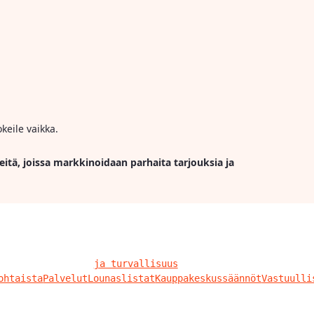
keile vaikka.
eitä, joissa markkinoidaan parhaita tarjouksia ja
ja turvallisuus
ohtaista
Palvelut
Lounaslistat
Kauppakeskussäännöt
Vastuulli