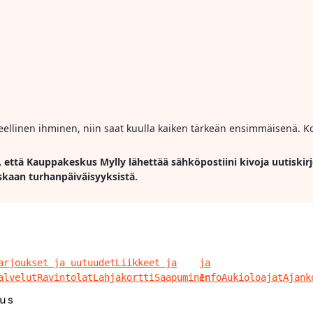
ihmeellinen ihminen, niin saat kuulla kaiken tärkeän ensimmäisenä. Ko
, että Kauppakeskus Mylly lähettää sähköpostiini kivoja uutiskirj
skaan turhanpäiväisyyksistä.
arjoukset ja uutuudet
Liikkeet ja
ja
alvelut
Ravintolat
Lahjakortti
Saapuminen
Info
Aukioloajat
Ajank