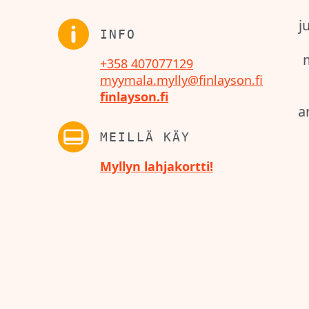
j
INFO
+358 407077129
myymala.mylly@finlayson.fi
finlayson.fi
a
MEILLÄ KÄY
Myllyn lahjakortti!