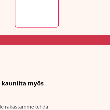
at kauniita myös
ä.Me rakastamme tehdä