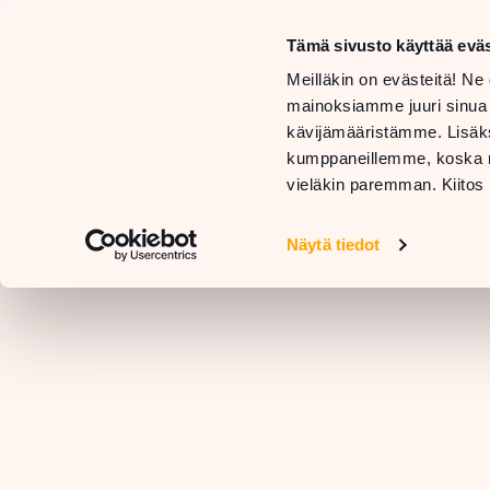
Tämä sivusto käyttää eväs
LIIKKEET
Meilläkin on evästeitä! Ne 
JA
TARJOUKSET
mainoksiamme juuri sinua
PALVELUT
JA
RAVIN
kävijämääristämme. Lisäks
UUTUUDET
kumppaneillemme, koska nä
vieläkin paremman. Kiitos 
Näytä tiedot