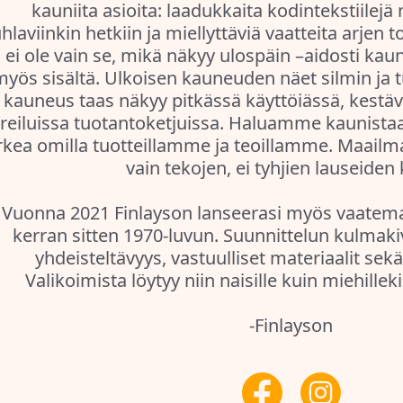
kauniita asioita: laadukkaita kodintekstiilejä n
uhlaviinkin hetkiin ja miellyttäviä vaatteita arje
ei ole vain se, mikä näkyy ulospäin –aidosti kauni
myös sisältä. Ulkoisen kauneuden näet silmin ja 
kauneus taas näkyy pitkässä käyttöiässä, kestäv
reiluissa tuotantoketjuissa. Haluamme kaunistaa
rkea omilla tuotteillamme ja teoillamme. Maai
vain tekojen, ei tyhjien lauseiden 
Vuonna 2021 Finlayson lanseerasi myös vaatema
kerran sitten 1970-luvun. Suunnittelun kulmaki
yhdeisteltävyys, vastuulliset materiaalit sek
Valikoimista löytyy niin naisille kuin miehilleki
-Finlayson