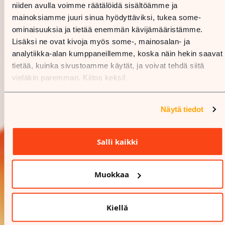
niiden avulla voimme räätälöidä sisältöämme ja
mainoksiamme juuri sinua hyödyttäviksi, tukea some-
ominaisuuksia ja tietää enemmän kävijämääristämme.
Lisäksi ne ovat kivoja myös some-, mainosalan- ja
analytiikka-alan kumppaneillemme, koska näin hekin saavat
tietää, kuinka sivustoamme käytät, ja voivat tehdä siitä
vieläkin paremman. Kiitos keksi!
Näytä tiedot
Salli kaikki
Muokkaa
Kiellä