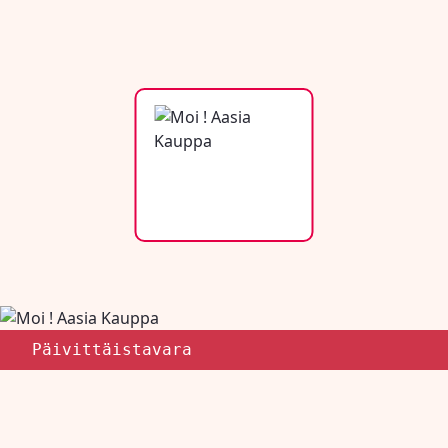
Päivittäistavara