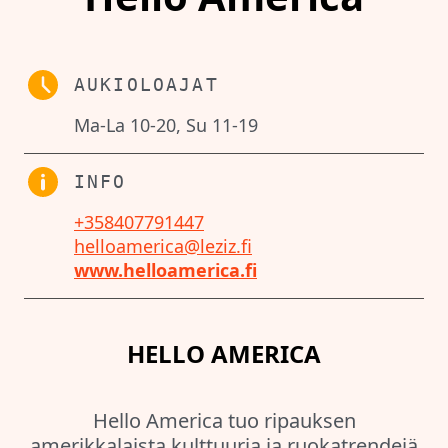
AUKIOLOAJAT
Ma-La 10-20, Su 11-19
INFO
+358407791447
helloamerica@leziz.fi
www.helloamerica.fi
HELLO AMERICA
Hello America tuo ripauksen
amerikkalaista kulttuuria ja ruokatrendejä