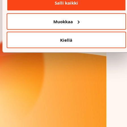
Salli kaikki
Muokkaa
Kiellä