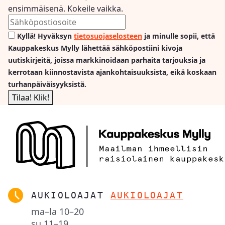
ensimmäisenä. Kokeile vaikka.
Kyllä! Hyväksyn
tietosuojaselosteen
ja minulle sopii, että
Kauppakeskus Mylly lähettää sähköpostiini kivoja
uutiskirjeitä, joissa markkinoidaan parhaita tarjouksia ja
kerrotaan kiinnostavista ajankohtaisuuksista, eikä koskaan
turhanpäiväisyyksistä.
AUKIOLOAJAT
AUKIOLOAJAT
ma–la
10–20
su
11–19