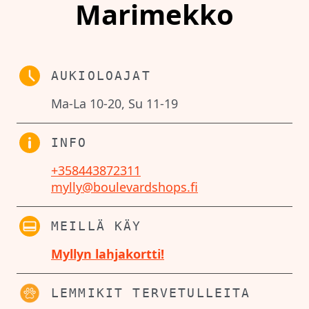
Marimekko
AUKIOLOAJAT
Ma-La 10-20, Su 11-19
INFO
+358443872311
mylly@boulevardshops.fi
MEILLÄ KÄY
Myllyn lahjakortti!
LEMMIKIT TERVETULLEITA