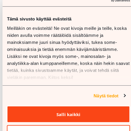
Tämä sivusto käyttää evästeitä
Meilläkin on evästeitä! Ne ovat kivoja meille ja teille, koska
niiden avulla voimme räätälöidä sisältöämme ja
mainoksiamme juuri sinua hyödyttäviksi, tukea some-
ominaisuuksia ja tietää enemmän kävijämääristämme.
Lisäksi ne ovat kivoja myös some-, mainosalan- ja
analytiikka-alan kumppaneillemme, koska näin hekin saavat
tietää, kuinka sivustoamme käytät, ja voivat tehdä siitä
vieläkin paremman. Kiitos keksi!
Näytä tiedot
Salli kaikki
%