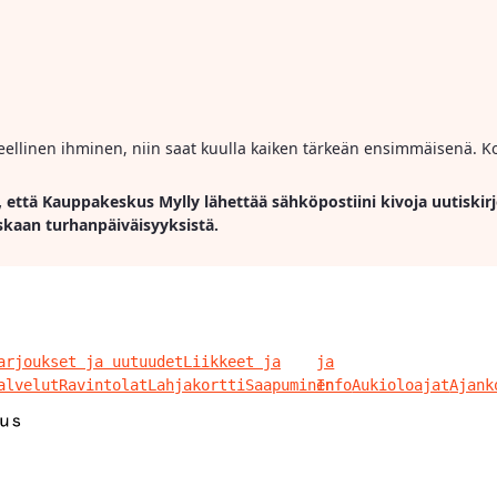
ihmeellinen ihminen, niin saat kuulla kaiken tärkeän ensimmäisenä. Ko
, että Kauppakeskus Mylly lähettää sähköpostiini kivoja uutiskirj
skaan turhanpäiväisyyksistä.
arjoukset ja uutuudet
Liikkeet ja
ja
alvelut
Ravintolat
Lahjakortti
Saapuminen
Info
Aukioloajat
Ajank