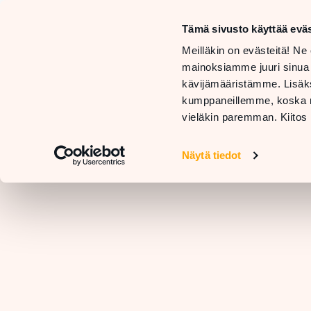
Tämä sivusto käyttää eväs
LIIKKEET
Meilläkin on evästeitä! Ne 
JA
TARJOUKSET
mainoksiamme juuri sinua
PALVELUT
JA
RAVIN
kävijämääristämme. Lisäks
UUTUUDET
kumppaneillemme, koska nä
vieläkin paremman. Kiitos 
Näytä tiedot