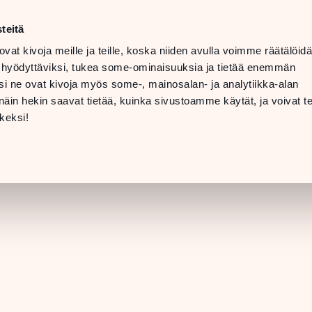
ma–la
10–20
teitä
LANGUAGE
su
11–19
ovat kivoja meille ja teille, koska niiden avulla voimme räätälöi
 hyödyttäviksi, tukea some-ominaisuuksia ja tietää enemmän
TOLAT
LAHJAKORTTI
i ne ovat kivoja myös some-, mainosalan- ja analytiikka-alan
in hekin saavat tietää, kuinka sivustoamme käytät, ja voivat te
LIIKKEEN TIEDO
keksi!