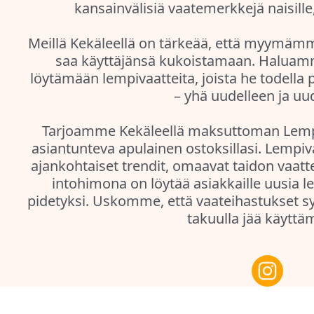
kansainvälisiä vaatemerkkejä naisille,
Meillä Kekäleellä on tärkeää, että myymämme
saa käyttäjänsä kukoistamaan. Haluam
löytämään lempivaatteita, joista he todella p
– yhä uudelleen ja uu
Tarjoamme Kekäleellä maksuttoman Lempi
asiantunteva apulainen ostoksillasi. Lemp
ajankohtaiset trendit, omaavat taidon vaatt
intohimona on löytää asiakkaille uusia le
pidetyksi. Uskomme, että vaateihastukset sy
takuulla jää käyttä