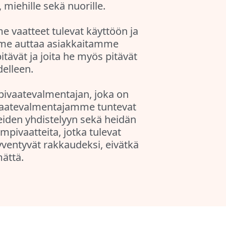
 miehille sekä nuorille.
 vaatteet tulevat käyttöön ja
me auttaa asiakkaitamme
itävät ja joita he myös pitävät
delleen.
vaatevalmentajan, joka on
ivaatevalmentajamme tuntevat
eiden yhdistelyyn sekä heidän
mpivaatteita, jotka tulevat
ventyvät rakkaudeksi, eivätkä
mättä.