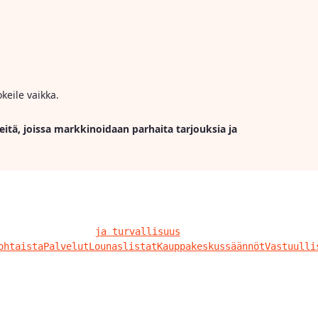
keile vaikka.
eitä, joissa markkinoidaan parhaita tarjouksia ja
ja turvallisuus
ohtaista
Palvelut
Lounaslistat
Kauppakeskussäännöt
Vastuulli