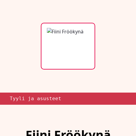
Tyyli ja asusteet
Fiini Fröökynä