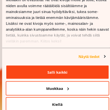
niiden avulla voimme räätälöidä sisältöämme ja
mainoksiamme juuri sinua hyödyttäviksi, tukea some-
ominaisuuksia ja tietää enemmän kävijämääristämme.
Lisäksi ne ovat kivoja myös some-, mainosalan- ja
analytiikka-alan kumppaneillemme, koska näin hekin saavat
tietää, kuinka sivustoamme käytät, ja voivat tehdä siitä
vieläkin paremman. Kiitos keksi!
Näytä tiedot
Salli kaikki
Muokkaa
Kiellä