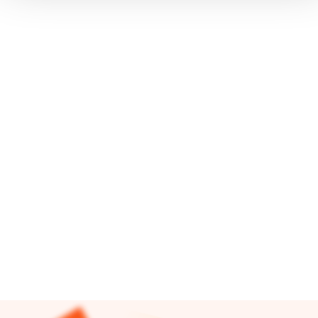
6.8.-31.8.
CLICK SHOES
Converse-tennarit
59,90
(74,90-79,90)
30 pv alin hinta: 59,90
Lue lisää