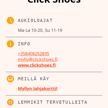
AUKIOLOAJAT
Ma-La 10-20, Su 11-19
INFO
+358408252835
mylly@clickshoes.fi
www.clickshoes.fi
MEILLÄ KÄY
Myllyn lahjakortti!
LEMMIKIT TERVETULLEITA