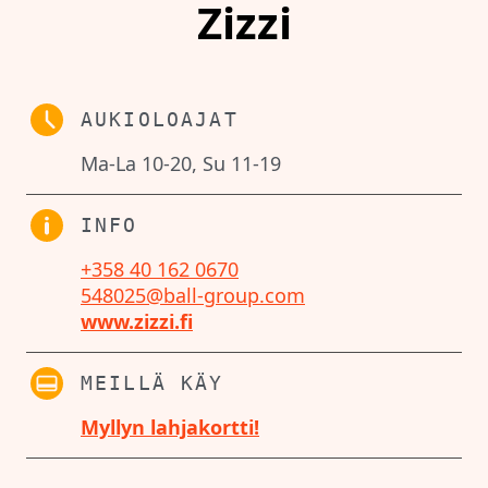
Zizzi
AUKIOLOAJAT
Ma-La 10-20, Su 11-19
INFO
+358 40 162 0670
548025@ball-group.com
www.zizzi.fi
MEILLÄ KÄY
Myllyn lahjakortti!