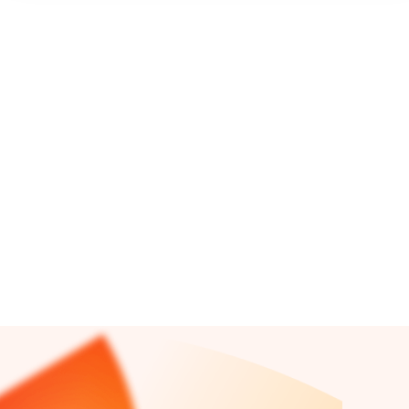
ZIZZI
T-PAIDAT 2 KPL
34,99€
ovh. 21,99/kpl
Lue lisää