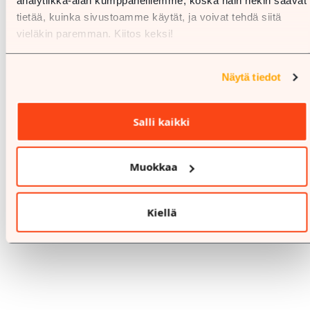
analytiikka-alan kumppaneillemme, koska näin hekin saavat
tietää, kuinka sivustoamme käytät, ja voivat tehdä siitä
vieläkin paremman. Kiitos keksi!
Näytä tiedot
Salli kaikki
Muokkaa
Kiellä
%
25.7.-9.8.