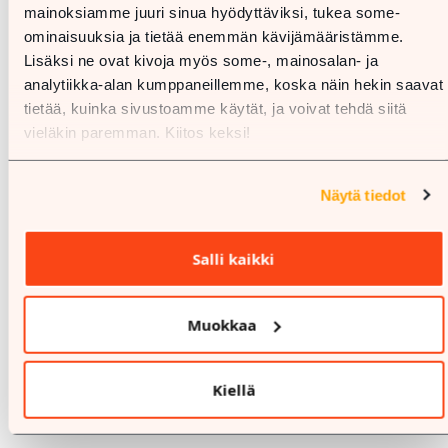
mainoksiamme juuri sinua hyödyttäviksi, tukea some-
ominaisuuksia ja tietää enemmän kävijämääristämme.
Lisäksi ne ovat kivoja myös some-, mainosalan- ja
analytiikka-alan kumppaneillemme, koska näin hekin saavat
tietää, kuinka sivustoamme käytät, ja voivat tehdä siitä
vieläkin paremman. Kiitos keksi!
Näytä tiedot
Salli kaikki
Muokkaa
Kiellä