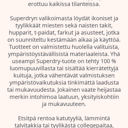
erottuu kaikissa tilanteissa.
Superdryn valikoimasta löydät ikoniset ja
tyylikkäät miesten sekä naisten takit,
hupparit, t-paidat, farkut ja asusteet, jotka
on suunniteltu kestämään aikaa ja käyttöä.
Tuotteet on valmistettu huolella valituista,
ympäristöystävällisistä materiaaleista. Yhä
useampi Superdry-tuote on tehty 100 %
luomupuuvillasta tai sisältää kierrätettyjä
kuituja, jotka vähentävät valmistuksen
ympäristövaikutuksia tinkimättä laadusta
tai mukavuudesta. Jokainen vaate heijastaa
merkin intohimoa laatuun, yksityiskohtiin
ja mukavuuteen.
Etsitpä rentoa katutyyliä, lämmintä
talvitakkia tai tyylikästä collegepaitaa,