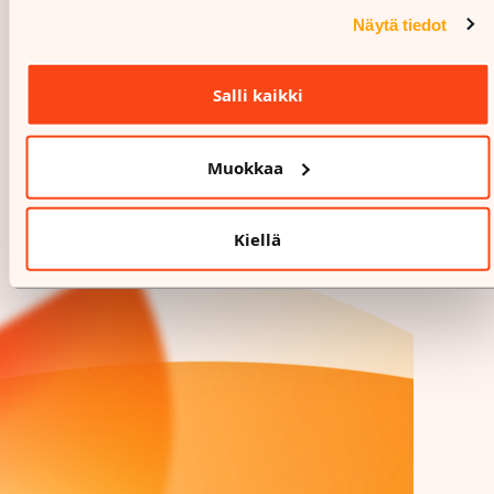
Näytä tiedot
Salli kaikki
Muokkaa
Kiellä