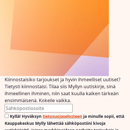
Kiinnostaisiko tarjoukset ja hyvin ihmeelliset uutiset?
Tietysti kiinnostaisi. Tilaa siis Myllyn uutiskirje, sinä
ihmeellinen ihminen, niin saat kuulla kaiken tärkeän
ensimmäisenä. Kokeile vaikka.
Kyllä! Hyväksyn
tietosuojaselosteen
ja minulle sopii, että
Kauppakeskus Mylly lähettää sähköpostiini kivoja