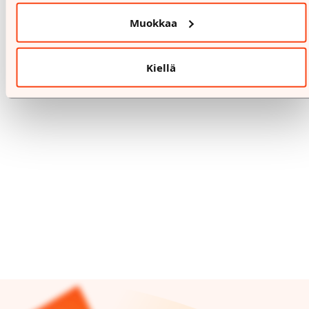
%
Muokkaa
3.8.-16.8.
BIK BOK
Kiellä
Jäsentarjous
All Balance sportswear -30%
Lue lisää