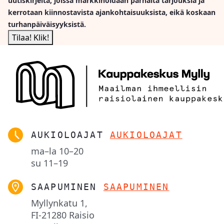
uutiskirjeitä, joissa markkinoidaan parhaita tarjouksia ja
kerrotaan kiinnostavista ajankohtaisuuksista, eikä koskaan
turhanpäiväisyyksistä.
AUKIOLOAJAT
AUKIOLOAJAT
ma–la
10–20
su
11–19
SAAPUMINEN
SAAPUMINEN
Myllynkatu 1,

FI-21280 Raisio