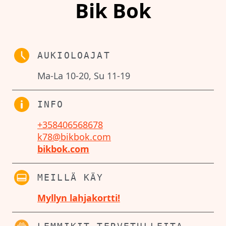
Bik Bok
AUKIOLOAJAT
Ma-La 10-20, Su 11-19
INFO
+358406568678
k78@bikbok.com
bikbok.com
MEILLÄ KÄY
Myllyn lahjakortti!