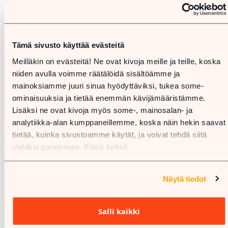
Tämä sivusto käyttää evästeitä
Meilläkin on evästeitä! Ne ovat kivoja meille ja teille, koska
niiden avulla voimme räätälöidä sisältöämme ja
mainoksiamme juuri sinua hyödyttäviksi, tukea some-
ominaisuuksia ja tietää enemmän kävijämääristämme.
Lisäksi ne ovat kivoja myös some-, mainosalan- ja
analytiikka-alan kumppaneillemme, koska näin hekin saavat
tietää, kuinka sivustoamme käytät, ja voivat tehdä siitä
vieläkin paremman. Kiitos keksi!
Näytä tiedot
Salli kaikki