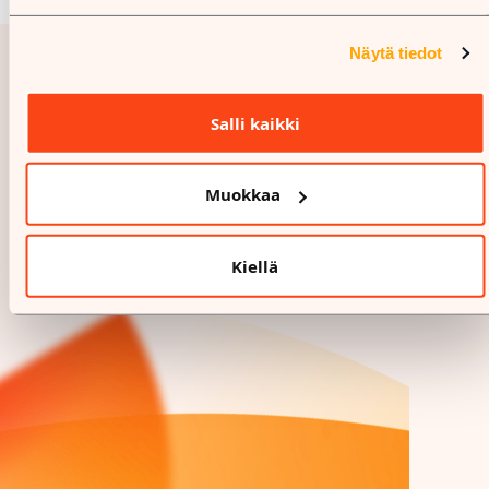
Näytä tiedot
Salli kaikki
Muokkaa
Kiellä