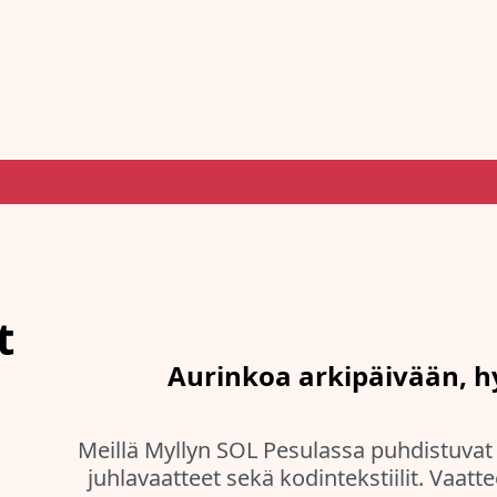
t
Aurinkoa arkipäivään, 
Meillä Myllyn SOL Pesulassa puhdistuvat o
juhlavaatteet sekä kodintekstiilit. Vaattee