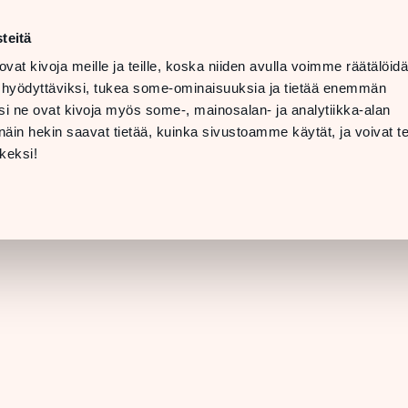
ma–la
10–20
teitä
LANGUAGE
su
11–19
ovat kivoja meille ja teille, koska niiden avulla voimme räätälöi
 hyödyttäviksi, tukea some-ominaisuuksia ja tietää enemmän
TOLAT
LAHJAKORTTI
i ne ovat kivoja myös some-, mainosalan- ja analytiikka-alan
in hekin saavat tietää, kuinka sivustoamme käytät, ja voivat te
LIIKKEEN TIEDO
keksi!