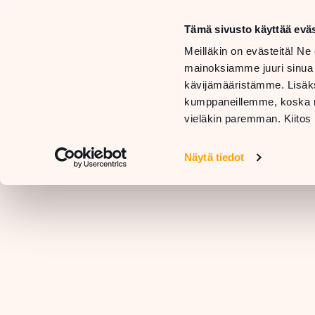
Tämä sivusto käyttää eväs
LIIKKEET
Meilläkin on evästeitä! Ne 
JA
TARJOUKSET
mainoksiamme juuri sinua
PALVELUT
JA
RAVIN
kävijämääristämme. Lisäks
UUTUUDET
kumppaneillemme, koska nä
vieläkin paremman. Kiitos 
Näytä tiedot