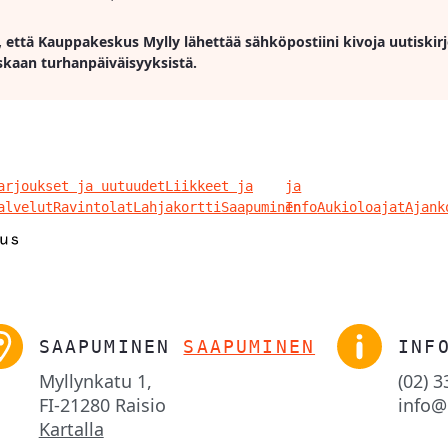
, että Kauppakeskus Mylly lähettää sähköpostiini kivoja uutiskirj
skaan turhanpäiväisyyksistä.
arjoukset ja uutuudet
Liikkeet ja
ja
alvelut
Ravintolat
Lahjakortti
Saapuminen
Info
Aukioloajat
Ajank
SAAPUMINEN
SAAPUMINEN
INF
Myllynkatu 1,

(02) 
FI-21280 Raisio
info@
Kartalla