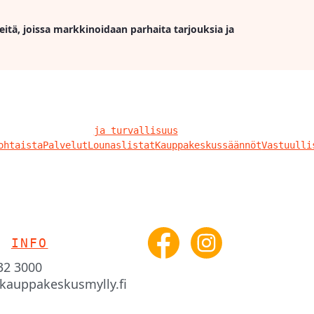
eitä, joissa markkinoidaan parhaita tarjouksia ja
ja turvallisuus
ohtaista
Palvelut
Lounaslistat
Kauppakeskussäännöt
Vastuulli
O
INFO
332 3000
kauppakeskusmylly.fi