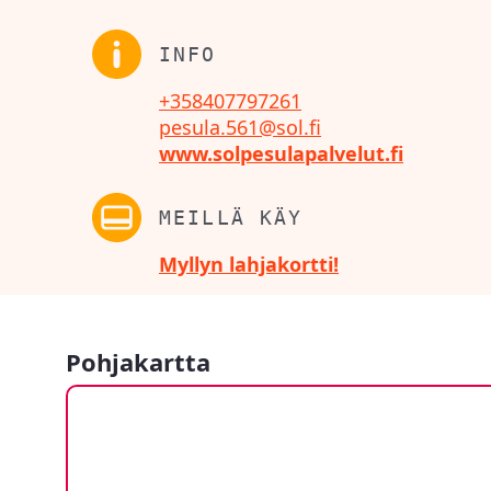
INFO
+358407797261
pesula.561@sol.fi
www.solpesulapalvelut.fi
MEILLÄ KÄY
Myllyn lahjakortti!
Pohjakartta