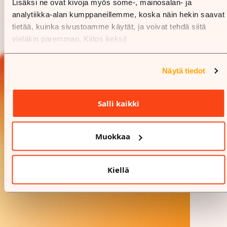
Lisäksi ne ovat kivoja myös some-, mainosalan- ja
analytiikka-alan kumppaneillemme, koska näin hekin saavat
tietää, kuinka sivustoamme käytät, ja voivat tehdä siitä
vieläkin paremman. Kiitos keksi!
Näytä tiedot
Salli kaikki
Muokkaa
Kiellä