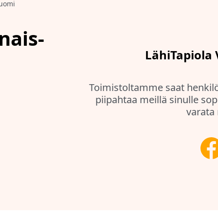
Suomi
nais-
LähiTapiola
Toimistoltamme saat henkilö
piipahtaa meillä sinulle sop
varata 