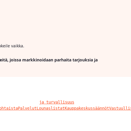
keile vaikka.
eitä, joissa markkinoidaan parhaita tarjouksia ja
ja turvallisuus
ohtaista
Palvelut
Lounaslistat
Kauppakeskussäännöt
Vastuulli