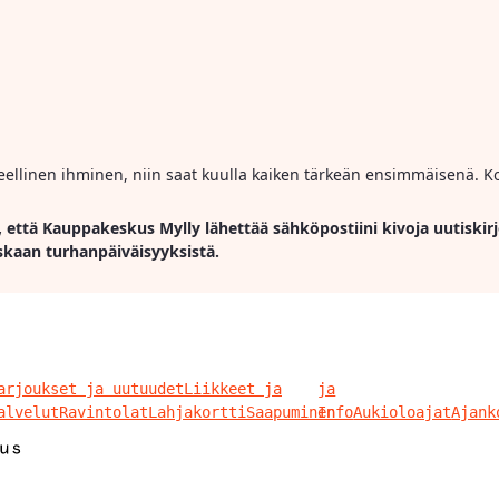
ihmeellinen ihminen, niin saat kuulla kaiken tärkeän ensimmäisenä. Ko
, että Kauppakeskus Mylly lähettää sähköpostiini kivoja uutiskirj
skaan turhanpäiväisyyksistä.
arjoukset ja uutuudet
Liikkeet ja
ja
alvelut
Ravintolat
Lahjakortti
Saapuminen
Info
Aukioloajat
Ajank