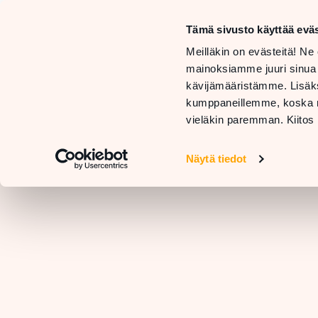
Tämä sivusto käyttää eväs
LIIKKEET
Meilläkin on evästeitä! Ne 
JA
TARJOUKSET
mainoksiamme juuri sinua
PALVELUT
JA
RAVIN
kävijämääristämme. Lisäks
UUTUUDET
kumppaneillemme, koska nä
vieläkin paremman. Kiitos 
Näytä tiedot