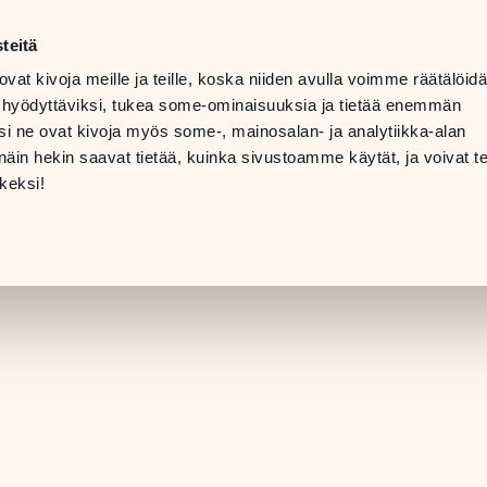
ma–la
10–20
teitä
LANGUAGE
su
11–19
ovat kivoja meille ja teille, koska niiden avulla voimme räätälöi
 hyödyttäviksi, tukea some-ominaisuuksia ja tietää enemmän
TOLAT
LAHJAKORTTI
i ne ovat kivoja myös some-, mainosalan- ja analytiikka-alan
in hekin saavat tietää, kuinka sivustoamme käytät, ja voivat te
LIIKKEEN TIEDO
keksi!