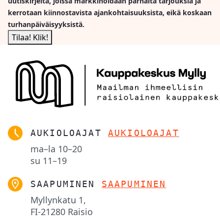
uutiskirjeitä, joissa markkinoidaan parhaita tarjouksia ja
kerrotaan kiinnostavista ajankohtaisuuksista, eikä koskaan
turhanpäiväisyyksistä.
AUKIOLOAJAT
AUKIOLOAJAT
ma–la
10–20
su
11–19
SAAPUMINEN
SAAPUMINEN
Myllynkatu 1,

FI-21280 Raisio