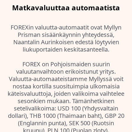
Matkavaluuttaa automaatista
FOREXin valuutta-automaatit ovat Myllyn
Prisman sisäänkäynnin yhteydessä,
Naantalin Aurinkoisen edestä löytyvien
liukuportaiden keskitasanteella.
FOREX on Pohjoismaiden suurin
valuutanvaihtoon erikoistunut yritys.
Valuutta-automaateistamme Myllyssä voit
nostaa kortilla suosituimpia ulkomaisia
käteisvaluuttoja, joiden valikoima vaihtelee
sesonkien mukaan. Tämänhetkinen
setelivalikoima: USD 100 (Yhdysvaltain
dollari), THB 1000 (Thaimaan baht), GBP 20
(Englannin punta), SEK 500 (Ruotsin
kruunu), PLN 100 (Puolan zloty).