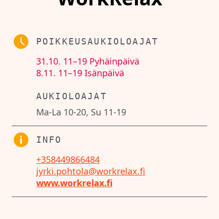
POIKKEUSAUKIOLOAJAT
31.10.
11–19
Pyhäinpäivä
8.11.
11–19
Isänpäivä
AUKIOLOAJAT
Ma-La 10-20, Su 11-19
INFO
+358449866484
jyrki.pohtola@workrelax.fi
www.workrelax.fi