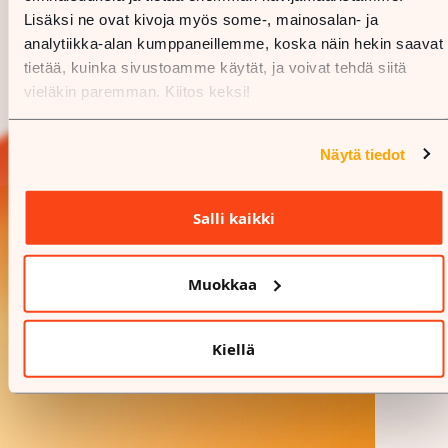
Lisäksi ne ovat kivoja myös some-, mainosalan- ja
analytiikka-alan kumppaneillemme, koska näin hekin saavat
tietää, kuinka sivustoamme käytät, ja voivat tehdä siitä
vieläkin paremman. Kiitos keksi!
Näytä tiedot
Salli kaikki
Muokkaa
Kiellä