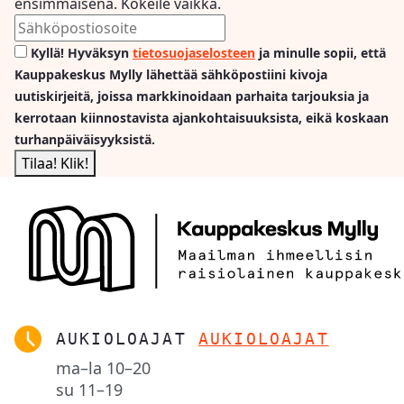
ensimmäisenä. Kokeile vaikka.
Kyllä! Hyväksyn
tietosuojaselosteen
ja minulle sopii, että
Kauppakeskus Mylly lähettää sähköpostiini kivoja
uutiskirjeitä, joissa markkinoidaan parhaita tarjouksia ja
kerrotaan kiinnostavista ajankohtaisuuksista, eikä koskaan
turhanpäiväisyyksistä.
AUKIOLOAJAT
AUKIOLOAJAT
ma–la
10–20
su
11–19