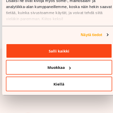
Lisäksi ne ovat kivoja myös some-, mainosalan- ja
analytiikka-alan kumppaneillemme, koska näin hekin saavat
tietää, kuinka sivustoamme käytät, ja voivat tehdä siitä
vieläkin paremman. Kiitos keksi!
Näytä tiedot
Salli kaikki
Muokkaa
Kiellä