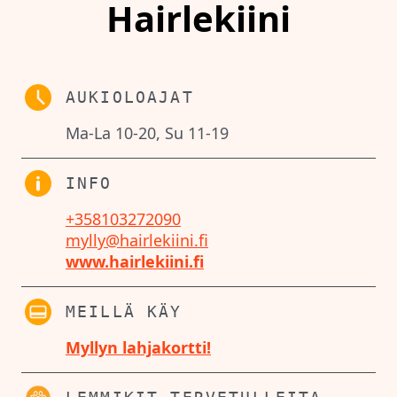
Hairlekiini
AUKIOLOAJAT
Ma-La 10-20, Su 11-19
INFO
+358103272090
mylly@hairlekiini.fi
www.hairlekiini.fi
MEILLÄ KÄY
Myllyn lahjakortti!