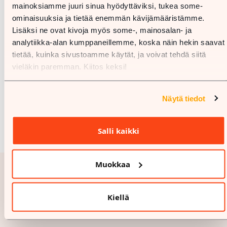
mainoksiamme juuri sinua hyödyttäviksi, tukea some-
ominaisuuksia ja tietää enemmän kävijämääristämme.
Lisäksi ne ovat kivoja myös some-, mainosalan- ja
analytiikka-alan kumppaneillemme, koska näin hekin saavat
tietää, kuinka sivustoamme käytät, ja voivat tehdä siitä
vieläkin paremman. Kiitos keksi!
Näytä tiedot
Salli kaikki
Muokkaa
Kiellä