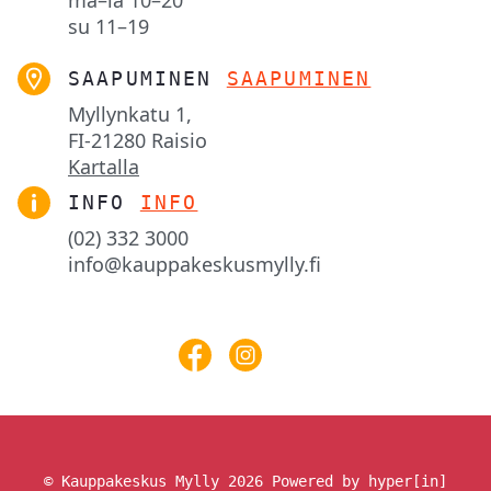
ma–la
10–20
su
11–19
SAAPUMINEN
SAAPUMINEN
Myllynkatu 1,

FI-21280 Raisio
Kartalla
INFO
INFO
(02) 332 3000
info@kauppakeskusmylly.fi
© Kauppakeskus Mylly 2026
Powered by hyper[in]