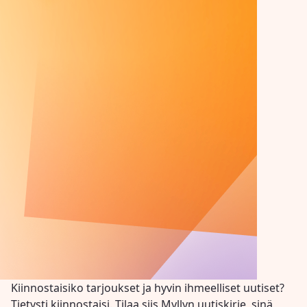
Kiinnostaisiko tarjoukset ja hyvin ihmeelliset uutiset?
Tietysti kiinnostaisi. Tilaa siis Myllyn uutiskirje, sinä