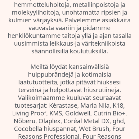
hemmotteluhoitoja, metallinpoistoja ja
molekyylihoitoja, unohtamatta ripsien ja
kulmien värjäyksiä. Palvelemme asiakkaita
vauvasta vaariin ja pidämme
henkilökuntamme taitoja yllä ja ajan tasalla
uusimmista leikkaus-ja väritekniikoista
säännöllisillä koulutuksilla.
Meiltä löydät kansainvälisiä
huippubrändejä ja kotimaisia
laatutuotteita, jotka pitävät hiuksesi
terveinä ja helpottavat hiusrutiineja.
Valikoimaamme kuuluvat seuraavat
tuotesarjat: Kérastase, Maria Nila, K18,
Living Proof, KMS, Goldwell, Cutrin Bio+,
Nõberu, Olaplex, L'oréal Metal DX, ghd,
Cocobella hiuspannat, Wet Brush, Four
Reasons Professional, Four Reasons