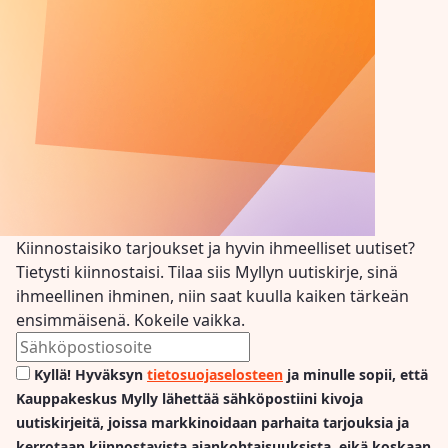
Kiinnostaisiko tarjoukset ja hyvin ihmeelliset uutiset?
Tietysti kiinnostaisi. Tilaa siis Myllyn uutiskirje, sinä
ihmeellinen ihminen, niin saat kuulla kaiken tärkeän
ensimmäisenä. Kokeile vaikka.
Kyllä! Hyväksyn
tietosuojaselosteen
ja minulle sopii, että
Kauppakeskus Mylly lähettää sähköpostiini kivoja
uutiskirjeitä, joissa markkinoidaan parhaita tarjouksia ja
kerrotaan kiinnostavista ajankohtaisuuksista, eikä koskaan