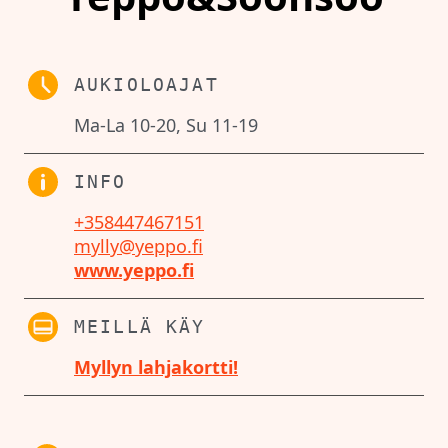
AUKIOLOAJAT
Ma-La 10-20, Su 11-19
INFO
+358447467151
mylly@yeppo.fi
www.yeppo.fi
MEILLÄ KÄY
Myllyn lahjakortti!