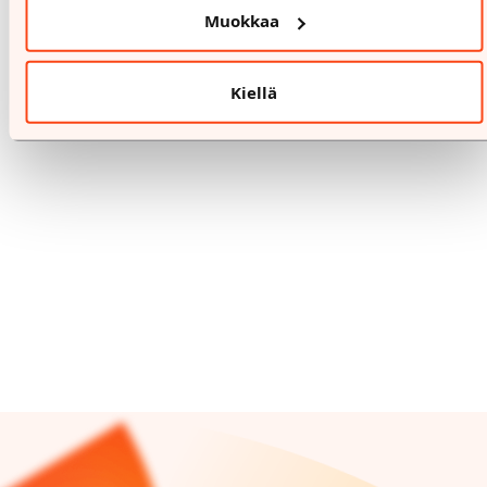
Muokkaa
8.8.-9.8.
YEPPO&SOONSOO
Kiellä
VT Cosmetics
Valikoidut tuotteet -30%