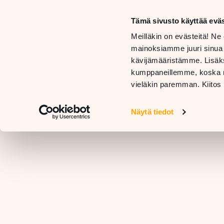
Tämä sivusto käyttää eväs
LIIKKEET
Meilläkin on evästeitä! Ne 
JA
TARJOUKSET
mainoksiamme juuri sinua
PALVELUT
JA
RAVIN
kävijämääristämme. Lisäks
UUTUUDET
kumppaneillemme, koska nä
vieläkin paremman. Kiitos 
Näytä tiedot