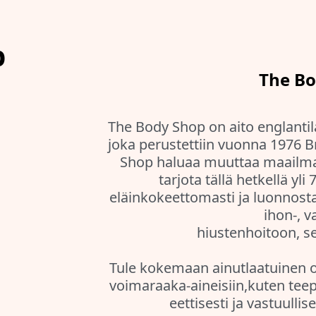
p
The Bo
The Body Shop on aito englantil
joka perustettiin vuonna 1976 
Shop haluaa muuttaa maailmaa
tarjota tällä hetkellä yli
eläinkokeettomasti ja luonnosta
ihon-, v
hiustenhoitoon, 
Tule kokemaan ainutlaatuinen o
voimaraaka-aineisiin,kuten tee
eettisesti ja vastuullis