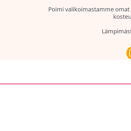
Poimi valikoimastamme omat s
kosteu
Lämpimästi