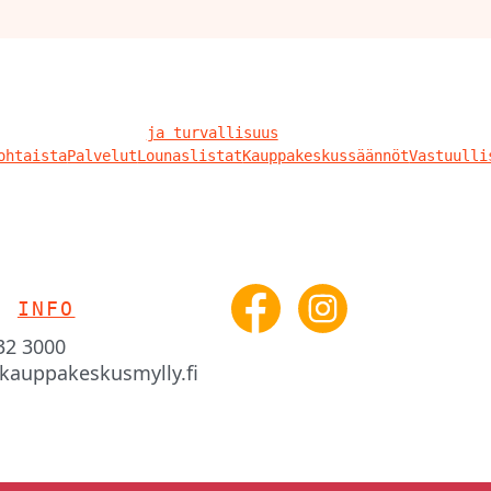
ja turvallisuus
ohtaista
Palvelut
Lounaslistat
Kauppakeskussäännöt
Vastuulli
O
INFO
332 3000
kauppakeskusmylly.fi