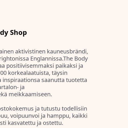
dy Shop
ainen aktivistinen kauneusbrändi,
Brightonissa Englannissa.The Body
 positiivisemmaksi paikaksi ja
 700 korkealaatuista, täysin
 inspiraationsa saanutta tuotetta
artalon- ja
sekä meikkaamiseen.
stokokemus ja tutustu todellisiin
puu, voipuunvoi ja hamppu, kaikki
esti kasvatettu ja ostettu.