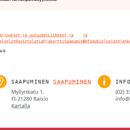
arjoukset ja uutuudet
Liikkeet ja
ja
alvelut
Ravintolat
Lahjakortti
Saapuminen
Info
Aukioloajat
Ajank
SAAPUMINEN
SAAPUMINEN
INF
Myllynkatu 1,

(02) 
FI-21280 Raisio
info@
Kartalla