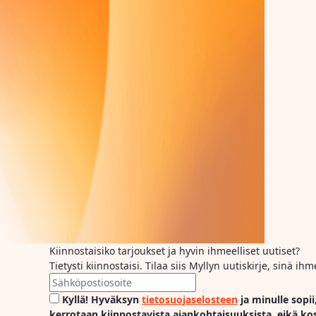
Kiinnostaisiko tarjoukset ja hyvin ihmeelliset uutiset?
Tietysti kiinnostaisi. Tilaa siis Myllyn uutiskirje, sinä 
Kyllä! Hyväksyn
tietosuojaselosteen
ja minulle sopii
kerrotaan kiinnostavista ajankohtaisuuksista, eikä ko