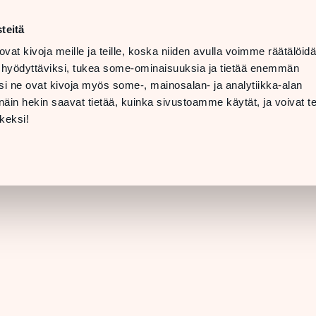
ma–la
10–20
teitä
LANGUAGE
su
11–19
ovat kivoja meille ja teille, koska niiden avulla voimme räätälöi
 hyödyttäviksi, tukea some-ominaisuuksia ja tietää enemmän
TOLAT
LAHJAKORTTI
i ne ovat kivoja myös some-, mainosalan- ja analytiikka-alan
in hekin saavat tietää, kuinka sivustoamme käytät, ja voivat te
LIIKKEEN TIEDO
keksi!