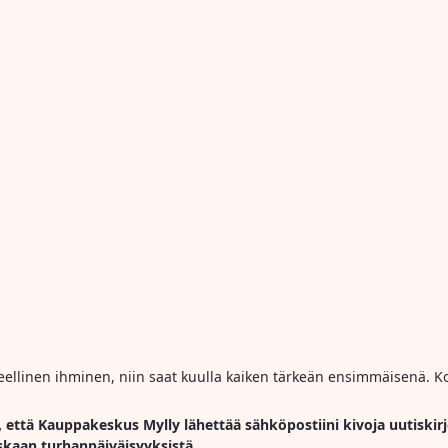
ihmeellinen ihminen, niin saat kuulla kaiken tärkeän ensimmäisenä. Ko
, että Kauppakeskus Mylly lähettää sähköpostiini kivoja uutiskirj
skaan turhanpäiväisyyksistä.