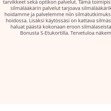
tarvikkeet sekä optikon palvelut. Tämä toimip
silmälääkärin palvelut tarjoava silmälääkär
hoidamme ja palvelemme niin silmätutkimuksi
hoidossa. Lisäksi käytössäsi on kattava silm
haluat päästä kokonaan eroon silmälaseista t
Bonusta S-Etukortilla. Tervetuloa näkemi