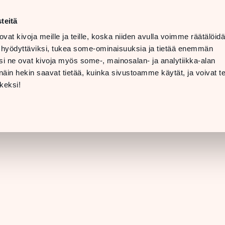
ma–la
10–20
teitä
LANGUAGE
su
11–19
ovat kivoja meille ja teille, koska niiden avulla voimme räätälöi
 hyödyttäviksi, tukea some-ominaisuuksia ja tietää enemmän
TOLAT
LAHJAKORTTI
i ne ovat kivoja myös some-, mainosalan- ja analytiikka-alan
in hekin saavat tietää, kuinka sivustoamme käytät, ja voivat te
LIIKKEEN TIEDO
keksi!