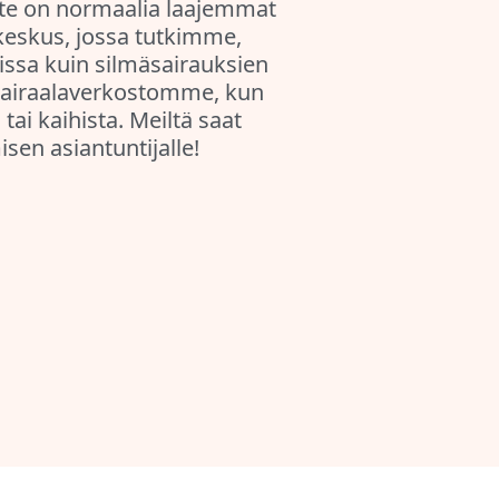
iste on normaalia laajemmat
ikeskus, jossa tutkimme,
ssa kuin silmäsairauksien
äsairaalaverkostomme, kun
ai kaihista. Meiltä saat
sen asiantuntijalle!