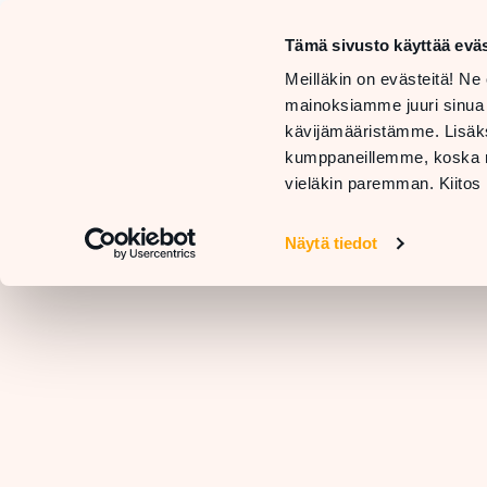
Tämä sivusto käyttää eväs
LIIKKEET
Meilläkin on evästeitä! Ne 
JA
TARJOUKSET
mainoksiamme juuri sinua
PALVELUT
JA
RAVIN
kävijämääristämme. Lisäks
UUTUUDET
kumppaneillemme, koska nä
vieläkin paremman. Kiitos 
Näytä tiedot