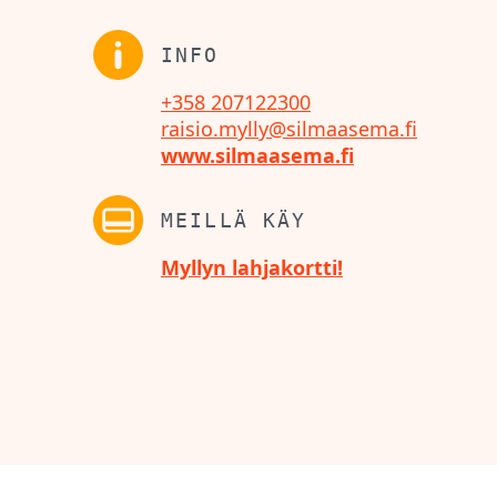
INFO
+358 207122300
raisio.mylly@silmaasema.fi
www.silmaasema.fi
MEILLÄ KÄY
Myllyn lahjakortti!