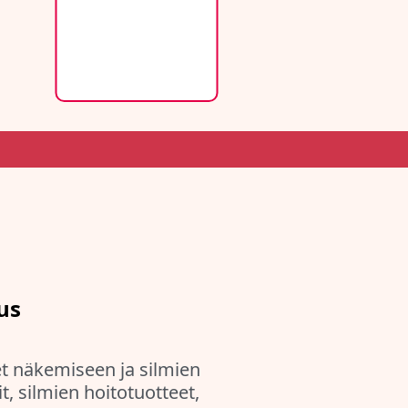
us
et näkemiseen ja silmien
it, silmien hoitotuotteet,