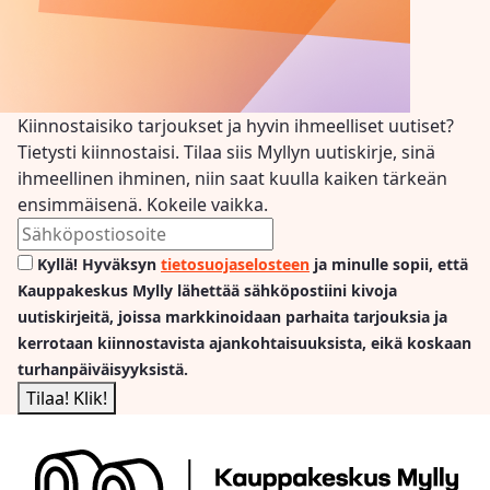
Kiinnostaisiko tarjoukset ja hyvin ihmeelliset uutiset?
Tietysti kiinnostaisi. Tilaa siis Myllyn uutiskirje, sinä
ihmeellinen ihminen, niin saat kuulla kaiken tärkeän
ensimmäisenä. Kokeile vaikka.
Kyllä! Hyväksyn
tietosuojaselosteen
ja minulle sopii, että
Kauppakeskus Mylly lähettää sähköpostiini kivoja
uutiskirjeitä, joissa markkinoidaan parhaita tarjouksia ja
kerrotaan kiinnostavista ajankohtaisuuksista, eikä koskaan
turhanpäiväisyyksistä.