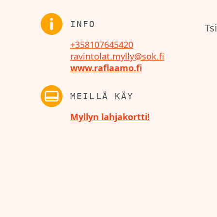
INFO
Ts
+358107645420
ravintolat.mylly@sok.fi
www.raflaamo.fi
MEILLÄ KÄY
Myllyn lahjakortti!