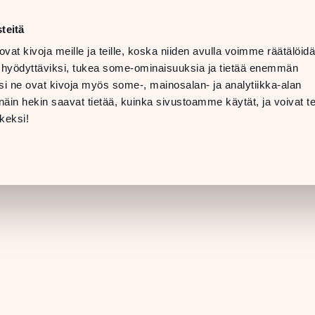
ma–la
10–20
teitä
LANGUAGE
su
11–19
ovat kivoja meille ja teille, koska niiden avulla voimme räätälöi
 hyödyttäviksi, tukea some-ominaisuuksia ja tietää enemmän
TOLAT
LAHJAKORTTI
i ne ovat kivoja myös some-, mainosalan- ja analytiikka-alan
in hekin saavat tietää, kuinka sivustoamme käytät, ja voivat te
LIIKKEEN TIEDO
keksi!