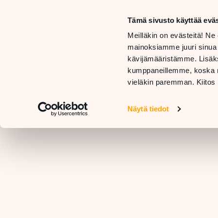
Tämä sivusto käyttää eväs
LIIKKEET
Meilläkin on evästeitä! Ne 
JA
TARJOUKSET
mainoksiamme juuri sinua
PALVELUT
JA
RAVIN
kävijämääristämme. Lisäks
UUTUUDET
kumppaneillemme, koska nä
vieläkin paremman. Kiitos 
Näytä tiedot