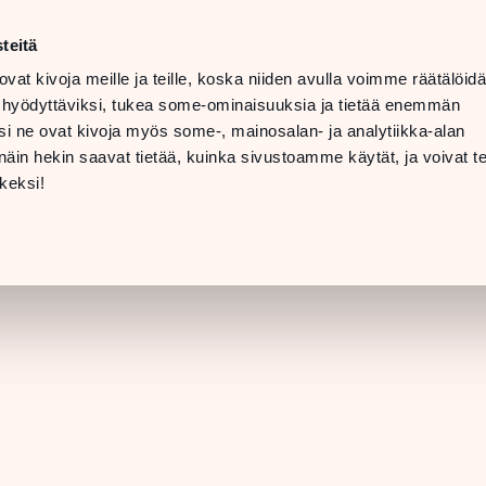
ma–la
10–20
teitä
LANGUAGE
su
11–19
ovat kivoja meille ja teille, koska niiden avulla voimme räätälöi
 hyödyttäviksi, tukea some-ominaisuuksia ja tietää enemmän
TOLAT
LAHJAKORTTI
i ne ovat kivoja myös some-, mainosalan- ja analytiikka-alan
in hekin saavat tietää, kuinka sivustoamme käytät, ja voivat te
LIIKKEEN TIEDO
keksi!