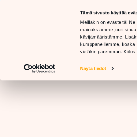
Tämä sivusto käyttää eväs
LIIKKEET
Meilläkin on evästeitä! Ne 
JA
TARJOUKSET
mainoksiamme juuri sinua
PALVELUT
JA
RAVIN
kävijämääristämme. Lisäks
UUTUUDET
kumppaneillemme, koska nä
vieläkin paremman. Kiitos 
Näytä tiedot