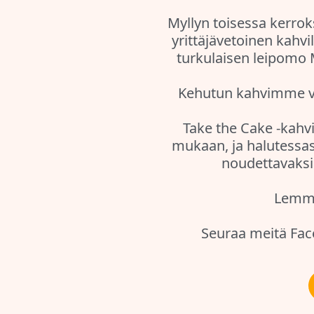
Myllyn toisessa kerrok
yrittäjävetoinen kahvi
turkulaisen leipomo 
Kehutun kahvimme v
Take the Cake -kahvi
mukaan, ja halutessasi
noudettavaksi 
Lemmik
Seuraa meitä Fac