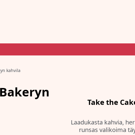
yn kahvila
MBakeryn
Take the Cak
Laadukasta kahvia, herk
runsas valikoima täyt