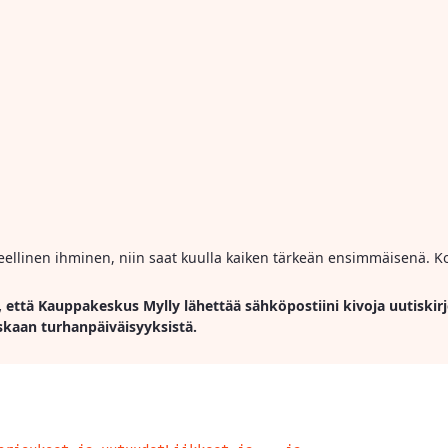
ihmeellinen ihminen, niin saat kuulla kaiken tärkeän ensimmäisenä. Ko
, että Kauppakeskus Mylly lähettää sähköpostiini kivoja uutiskirj
skaan turhanpäiväisyyksistä.