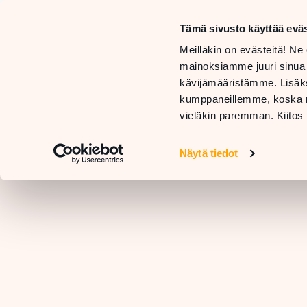
Tämä sivusto käyttää eväs
LIIKKEET
Meilläkin on evästeitä! Ne 
JA
TARJOUKSET
mainoksiamme juuri sinua
PALVELUT
JA
RAVIN
kävijämääristämme. Lisäks
UUTUUDET
kumppaneillemme, koska nä
vieläkin paremman. Kiitos 
Näytä tiedot