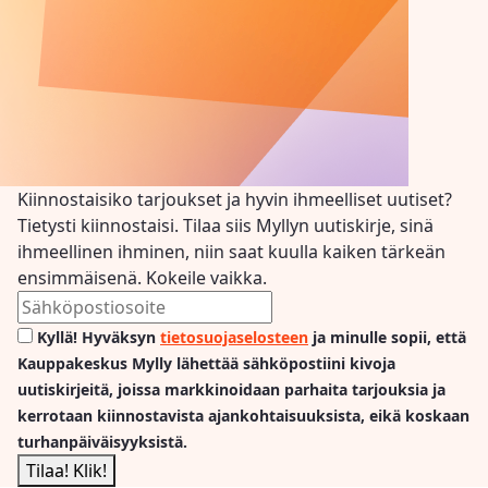
Kiinnostaisiko tarjoukset ja hyvin ihmeelliset uutiset?
Tietysti kiinnostaisi. Tilaa siis Myllyn uutiskirje, sinä
ihmeellinen ihminen, niin saat kuulla kaiken tärkeän
ensimmäisenä. Kokeile vaikka.
Kyllä! Hyväksyn
tietosuojaselosteen
ja minulle sopii, että
Kauppakeskus Mylly lähettää sähköpostiini kivoja
uutiskirjeitä, joissa markkinoidaan parhaita tarjouksia ja
kerrotaan kiinnostavista ajankohtaisuuksista, eikä koskaan
turhanpäiväisyyksistä.