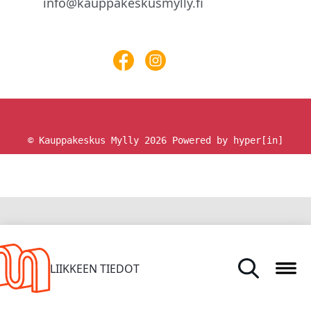
info@kauppakeskusmylly.fi
© Kauppakeskus Mylly 2026
Powered by hyper[in]
ETUSIVU
LIIKKEEN TIEDOT
TARJOUKSET JA UUTUUDET