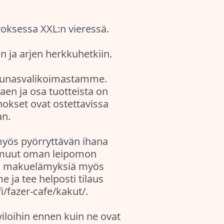
roksessa XXL:n vieressä.
n ja arjen herkkuhetkiin.
lounasvalikoimastamme.
kaen ja osa tuotteista on
nokset ovat ostettavissa
an.
myös pyörryttävän ihana
a muut oman leipomon
 luo makuelämyksiä myös
 ja tee helposti tilaus
i/fazer-cafe/kakut/.
iloihin ennen kuin ne ovat