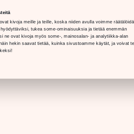
ma–la
10–20
teitä
LANGUAGE
su
11–19
ovat kivoja meille ja teille, koska niiden avulla voimme räätälöi
 hyödyttäviksi, tukea some-ominaisuuksia ja tietää enemmän
TOLAT
LAHJAKORTTI
i ne ovat kivoja myös some-, mainosalan- ja analytiikka-alan
in hekin saavat tietää, kuinka sivustoamme käytät, ja voivat te
LIIKKEEN TIEDO
keksi!