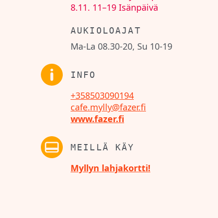
8.11.
11–19
Isänpäivä
AUKIOLOAJAT
Ma-La 08.30-20, Su 10-19
INFO
+358503090194
cafe.mylly@fazer.fi
www.fazer.fi
MEILLÄ KÄY
Myllyn lahjakortti!