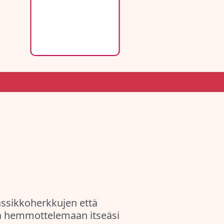
assikkoherkkujen että
oa hemmottelemaan itseäsi