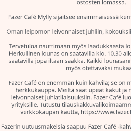
ostosten lomassa.
Fazer Café Mylly sijaitsee ensimmäisessä ker
Oman leipomon leivonnaiset juhliin, kokouksii
Tervetuloa nauttimaan myös laadukkaasta 
Herkullinen lounas on saatavilla klo. 10.30 al
saatavilla jopa iltaan saakka. Kaikki lounasan
myös otettavaksi muka
Fazer Café on enemmän kuin kahvila; se on 
herkkukauppa. Meiltä saat upeat kakut j
leivonnaiset juhlatilaisuuksiin. Fazer Café
yrityksille. Tutustu tilauskakkuvalikoimaamme
verkkokaupan kautta, https://www.fazer.f
Fazerin uutuusmakeisia saapuu Fazer Café -kahv