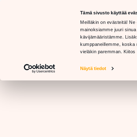
Tämä sivusto käyttää eväs
LIIKKEET
Meilläkin on evästeitä! Ne 
JA
TARJOUKSET
mainoksiamme juuri sinua
PALVELUT
JA
RAVIN
kävijämääristämme. Lisäks
UUTUUDET
kumppaneillemme, koska nä
vieläkin paremman. Kiitos 
Näytä tiedot