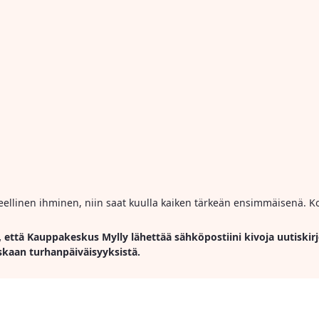
ihmeellinen ihminen, niin saat kuulla kaiken tärkeän ensimmäisenä. Ko
, että Kauppakeskus Mylly lähettää sähköpostiini kivoja uutiskirj
skaan turhanpäiväisyyksistä.