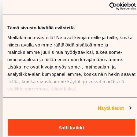
Tämä sivusto käyttää evästeitä
Meilläkin on evästeitä! Ne ovat kivoja meille ja teille, koska
niiden avulla voimme räätälöidä sisältöämme ja
mainoksiamme juuri sinua hyödyttäviksi, tukea some-
ominaisuuksia ja tietää enemmän kävijämääristämme.
Lisäksi ne ovat kivoja myös some-, mainosalan- ja
analytiikka-alan kumppaneillemme, koska näin hekin saavat
tietää, kuinka sivustoamme käytät, ja voivat tehdä siitä
vieläkin paremman. Kiitos keksi!
Näytä tiedot
Salli kaikki