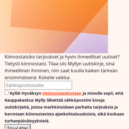
Kiinnostaisiko tarjoukset ja hyvin ihmeelliset uutiset?
Tietysti kiinnostaisi. Tilaa siis Myllyn uutiskirje, sinä
ihmeellinen ihminen, niin saat kuulla kaiken tärkeän
ensimmäisenä. Kokeile vaikka.
Kyllä! Hyväksyn
tietosuojaselosteen
ja minulle sopii, että
Kauppakeskus Mylly lähettää sähköpostiini kivoja
uutiskirjeitä, joissa markkinoidaan parhaita tarjouksia ja
kerrotaan kiinnostavista ajankohtaisuuksista, eikä koskaan
turhanpäiväisyyksistä.